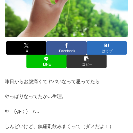
X
Facebook
はてブ
LINE
コピー
昨日からお腹痛くてヤバいなって思ってたら
やっぱりなってたか…生理。
ﾊｧ━(-д-；)━ｧ…
しんどいけど、鎮痛剤飲みまくって（ダメだよ！）