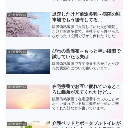
ます。
退院したけど前途多難～病院の駐
在宅療養中の話
車場でもう後悔してる…
腹膜偽粘液腫で入院していた夫が退院し
たけど前途多難で、車椅子から降りられ
なかったり玄関で頭から倒れたりしたこ
となどを書いています。
びわの葉湿布～もっと早い段階で
在宅療養中の話
試していたら夫は…
腹膜偽粘液腫で在宅療養中の夫ことやび
わの葉湿布について書いています。
在宅療養でお互い疲れているとこ
在宅療養中の話
ろに義弟が来てくれたけど…
腹膜偽粘液腫で在宅療養中の夫のことや
お互い疲れている所に義弟が手伝いに来
てくれた話などを書いています。
介護ベッドとポータブルトイレが
在宅療養中の話