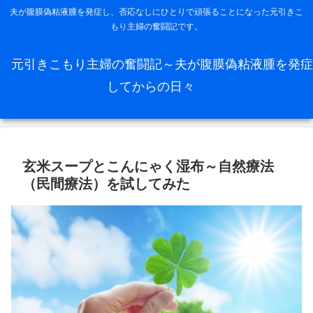
夫が腹膜偽粘液腫を発症し、否応なしにひとりで頑張ることになった元引きこ
もり主婦の奮闘記です。
元引きこもり主婦の奮闘記～夫が腹膜偽粘液腫を発症
してからの日々
玄米スープとこんにゃく湿布～自然療法
（民間療法）を試してみた