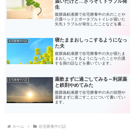
届いたけど…さっそくトラブル発
生
腹膜偽粘液腫で在宅療養中の夫のことや
介護ベッドとポータブルトイレが届いた
矢先トラブルが発生したことなどを書い
ています。
寝たままおしっこするようになっ
在宅療養中の話
た夫
腹膜偽粘液腫で在宅療養中の夫が寝たま
まおしっこするようになったことや介護
する側の話などを書いています。
薬飲まずに過ごしてみる～利尿薬
在宅療養中の話
と鉄剤やめてみた
腹膜偽粘液腫で在宅療養中の夫の状態や
薬飲まずに過ごすことについて書いてい
ます。
ホーム
在宅療養中の話