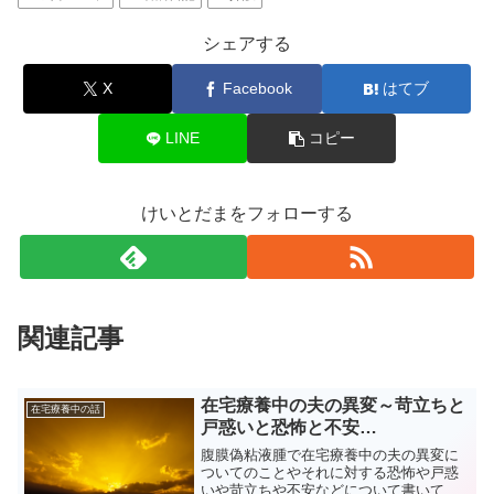
シェアする
X
Facebook
はてブ
LINE
コピー
けいとだまをフォローする
関連記事
在宅療養中の夫の異変～苛立ちと
在宅療養中の話
戸惑いと恐怖と不安…
腹膜偽粘液腫で在宅療養中の夫の異変に
ついてのことやそれに対する恐怖や戸惑
いや苛立ちや不安などについて書いてい