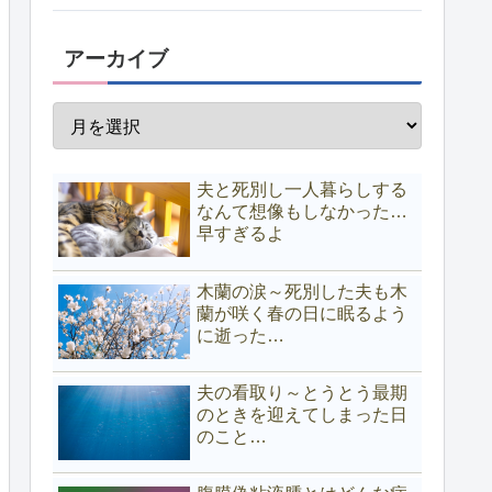
アーカイブ
夫と死別し一人暮らしする
なんて想像もしなかった…
早すぎるよ
木蘭の涙～死別した夫も木
蘭が咲く春の日に眠るよう
に逝った…
夫の看取り～とうとう最期
のときを迎えてしまった日
のこと…