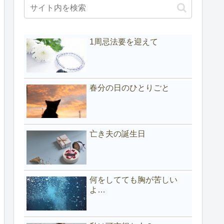
1周忌法要を迎えて
春分の日のひとりごと
亡き夫の誕生日
何をしてても胸が苦しい
よ…