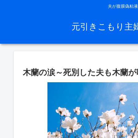
夫が腹膜偽粘液
元引きこもり主
木蘭の涙～死別した夫も木蘭が