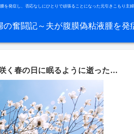
腫を発症し、否応なしにひとりで頑張ることになった元引きこもり主婦
婦の奮闘記～夫が腹膜偽粘液腫を発
咲く春の日に眠るように逝った…