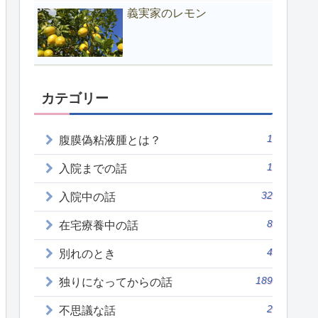
義実家のレモン
カテゴリー
1
腹膜偽粘液腫とは？
1
入院までの話
32
入院中の話
8
在宅療養中の話
4
別れのとき
189
独りになってからの話
2
不思議な話