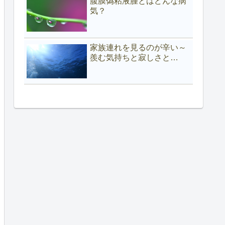
腹膜偽粘液腫とはどんな病
気？
家族連れを見るのが辛い～
羨む気持ちと寂しさと…