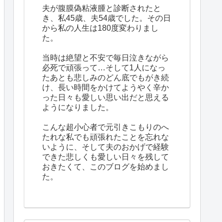
夫が腹膜偽粘液腫と診断されたと
き、私45歳、夫54歳でした。その日
から私の人生は180度変わりまし
た。
当時は絶望と不安で毎日泣きながら
必死で頑張って…そして1人になっ
たあとも悲しみのどん底でもがき続
け、長い時間をかけてようやく辛か
った日々も愛しい思い出だと思える
ようになりました。
こんな超小心者で元引きこもりのへ
たれな私でも頑張れたことを忘れな
いように、そして夫のおかげで経験
できた悲しくも愛しい日々を残して
おきたくて、このブログを始めまし
た。