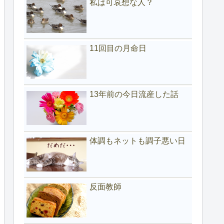
私は可哀想な人？
11回目の月命日
13年前の今日流産した話
体調もネットも調子悪い日
反面教師