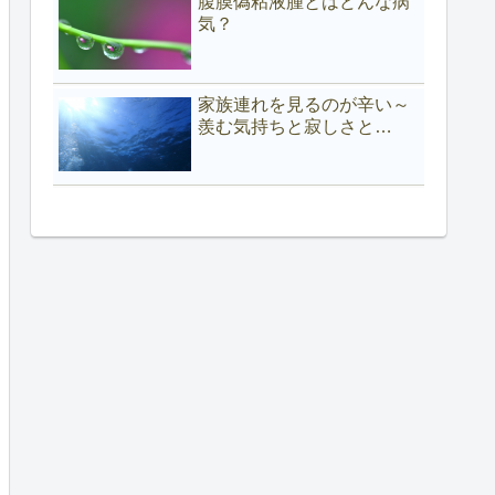
腹膜偽粘液腫とはどんな病
気？
家族連れを見るのが辛い～
羨む気持ちと寂しさと…