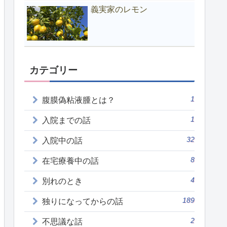
義実家のレモン
カテゴリー
1
腹膜偽粘液腫とは？
1
入院までの話
32
入院中の話
8
在宅療養中の話
4
別れのとき
189
独りになってからの話
2
不思議な話