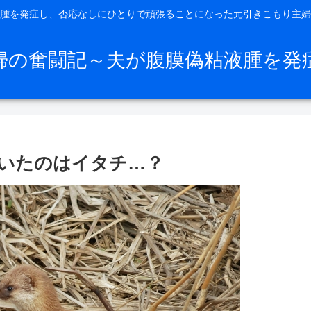
腫を発症し、否応なしにひとりで頑張ることになった元引きこもり主婦
婦の奮闘記～夫が腹膜偽粘液腫を発
いたのはイタチ…？