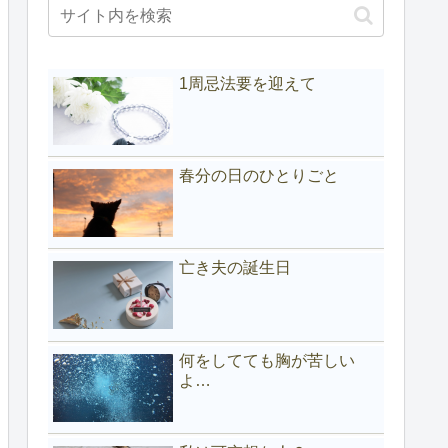
1周忌法要を迎えて
春分の日のひとりごと
亡き夫の誕生日
何をしてても胸が苦しい
よ…