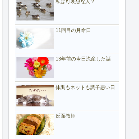
私は可哀想な人？
11回目の月命日
13年前の今日流産した話
体調もネットも調子悪い日
反面教師