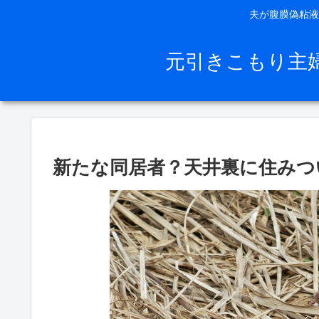
夫が腹膜偽粘液
元引きこもり主
新たな同居者？天井裏に住みつ