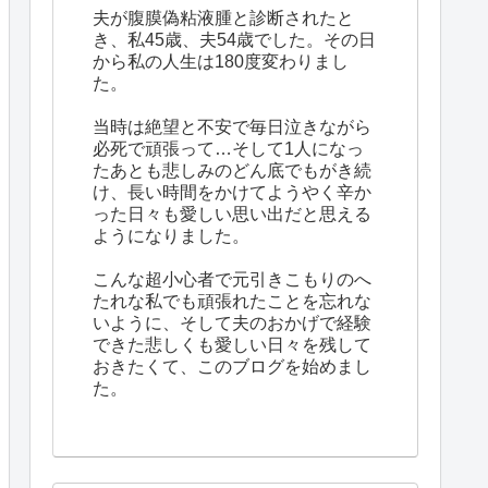
夫が腹膜偽粘液腫と診断されたと
き、私45歳、夫54歳でした。その日
から私の人生は180度変わりまし
た。
当時は絶望と不安で毎日泣きながら
必死で頑張って…そして1人になっ
たあとも悲しみのどん底でもがき続
け、長い時間をかけてようやく辛か
った日々も愛しい思い出だと思える
ようになりました。
こんな超小心者で元引きこもりのへ
たれな私でも頑張れたことを忘れな
いように、そして夫のおかげで経験
できた悲しくも愛しい日々を残して
おきたくて、このブログを始めまし
た。