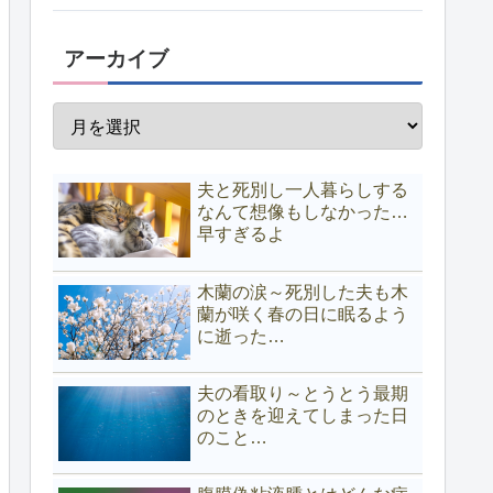
アーカイブ
夫と死別し一人暮らしする
なんて想像もしなかった…
早すぎるよ
木蘭の涙～死別した夫も木
蘭が咲く春の日に眠るよう
に逝った…
夫の看取り～とうとう最期
のときを迎えてしまった日
のこと…