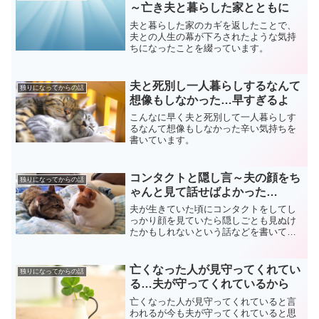
～亡き夫と暮らした家とともに
夫と暮らした家のカギを返したことで、
夫との人生の幕が下ろされたような気持
ちになったことを綴っています。
夫と死別し一人暮らしするなんて
独りになってからの話
想像もしなかった…早すぎるよ
こんなに早く夫と死別して一人暮らしす
るなんて想像もしなかった辛い気持ちを
書いています。
コンタクトと隠し言～夫の顔をち
独りになってからの話
ゃんと見て話せばよかった…
夫が生きていた頃にコンタクトをしてし
っかり顔を見ていたら隠しごとも見ぬけ
たかもしれないという話などを書いてい
ます。
亡くなった人が見守ってくれてい
独りになってからの話
る…夫が守ってくれているから
亡くなった人が見守ってくれていると言
われるが今も夫が守ってくれていると思