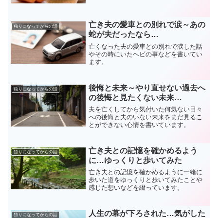
亡き夫の愛車との別れで涙～あの
独りになってからの話
蛇が夫だったなら…
亡くなった夫の愛車との別れで涙した話
やその時にいたヘビの事などを書いてい
ます。
後悔と未来～やり直せない過去へ
独りになってからの話
の後悔と見たくない未来…
夫を亡くしてから気付いた何気ない日々
への後悔と夫のいない未来をまだ見るこ
とができない心情を書いています。
亡き夫との記憶を確かめるよう
独りになってからの話
に…ゆっくりと歩いてみた
亡き夫との記憶を確かめるように一緒に
歩いた道をゆっくりと歩いてみたことや
感じた想いなどを綴っています。
人生の幕が下ろされた…気がした
独りになってからの話