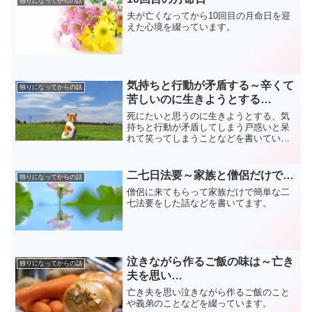
独りになってからの話
夫が亡くなってから10回目の月命日を迎
えた心境を綴っています。
気持ちと行動が矛盾する～辛くて
独りになってからの話
苦しいのに生きようとする…
死にたいと思うのに生きようとする、気
持ちと行動が矛盾してしまう戸惑いと呆
れて笑ってしまうことなどを書いていま
す。
二七日法要～家族と僧侶だけで…
独りになってからの話
僧侶に来てもらって家族だけで簡単な二
七法要をした話などを書いてます。
泣きながら作るご飯の味は～亡き
独りになってからの話
夫を思い…
亡き夫を思い泣きながら作るご飯のこと
や義弟のことなどを綴っています。