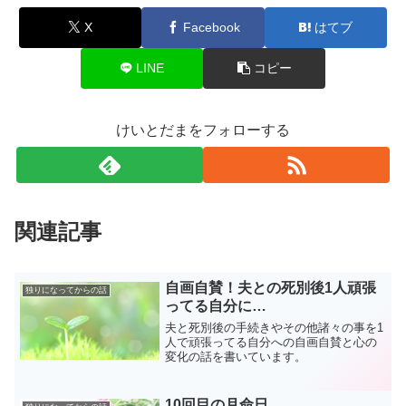
X
Facebook
はてブ
LINE
コピー
けいとだまをフォローする
関連記事
自画自賛！夫との死別後1人頑張
独りになってからの話
ってる自分に…
夫と死別後の手続きやその他諸々の事を1
人で頑張ってる自分への自画自賛と心の
変化の話を書いています。
10回目の月命日