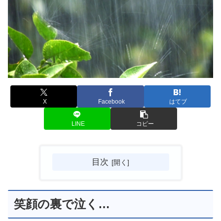
X
Facebook
はてブ
LINE
コピー
目次
笑顔の裏で泣く…