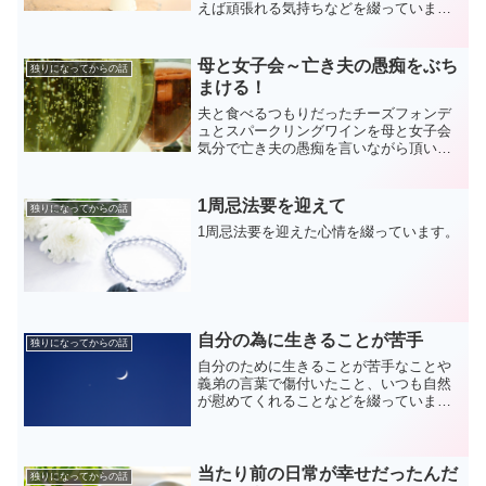
えば頑張れる気持ちなどを綴っていま
す。
母と女子会～亡き夫の愚痴をぶち
独りになってからの話
まける！
夫と食べるつもりだったチーズフォンデ
ュとスパークリングワインを母と女子会
気分で亡き夫の愚痴を言いながら頂いた
日のことを書いています。
1周忌法要を迎えて
独りになってからの話
1周忌法要を迎えた心情を綴っています。
自分の為に生きることが苦手
独りになってからの話
自分のために生きることが苦手なことや
義弟の言葉で傷付いたこと、いつも自然
が慰めてくれることなどを綴っていま
す。
当たり前の日常が幸せだったんだ
独りになってからの話