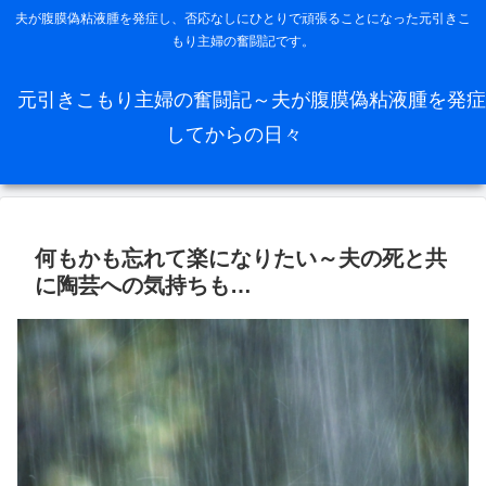
夫が腹膜偽粘液腫を発症し、否応なしにひとりで頑張ることになった元引きこ
もり主婦の奮闘記です。
元引きこもり主婦の奮闘記～夫が腹膜偽粘液腫を発症
してからの日々
何もかも忘れて楽になりたい～夫の死と共
に陶芸への気持ちも…