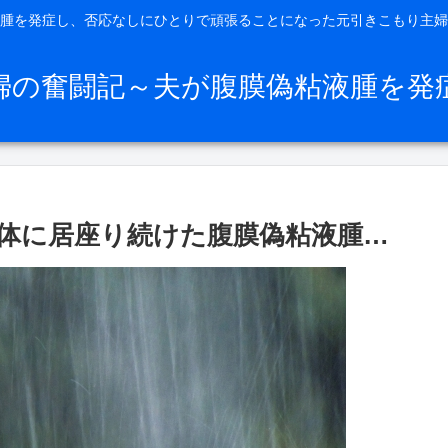
腫を発症し、否応なしにひとりで頑張ることになった元引きこもり主婦
婦の奮闘記～夫が腹膜偽粘液腫を発
体に居座り続けた腹膜偽粘液腫…