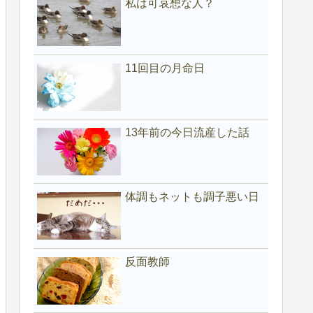
私は可哀想な人？
11回目の月命日
13年前の今日流産した話
体調もネットも調子悪い日
反面教師