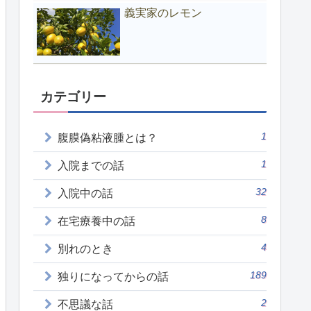
義実家のレモン
カテゴリー
1
腹膜偽粘液腫とは？
1
入院までの話
32
入院中の話
8
在宅療養中の話
4
別れのとき
189
独りになってからの話
2
不思議な話