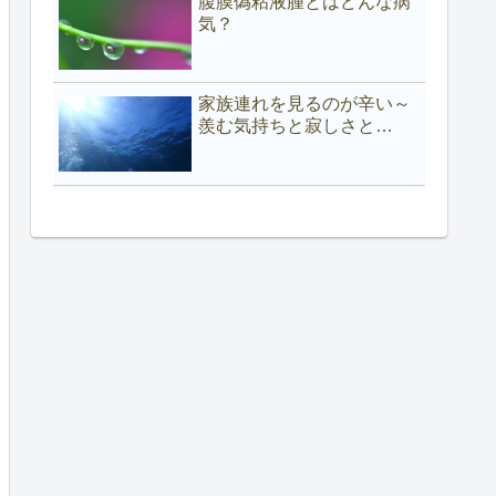
腹膜偽粘液腫とはどんな病
気？
家族連れを見るのが辛い～
羨む気持ちと寂しさと…