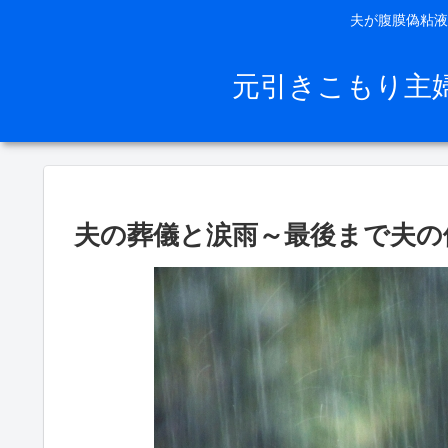
夫が腹膜偽粘液
元引きこもり主
夫の葬儀と涙雨～最後まで夫の