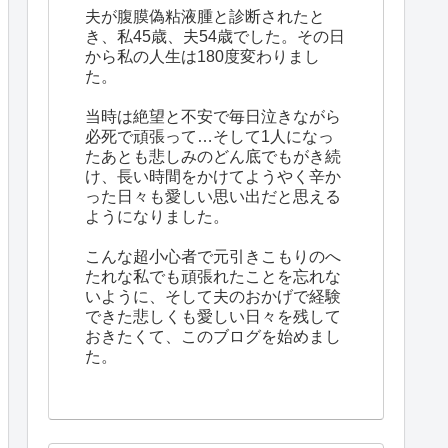
夫が腹膜偽粘液腫と診断されたと
き、私45歳、夫54歳でした。その日
から私の人生は180度変わりまし
た。
当時は絶望と不安で毎日泣きながら
必死で頑張って…そして1人になっ
たあとも悲しみのどん底でもがき続
け、長い時間をかけてようやく辛か
った日々も愛しい思い出だと思える
ようになりました。
こんな超小心者で元引きこもりのへ
たれな私でも頑張れたことを忘れな
いように、そして夫のおかげで経験
できた悲しくも愛しい日々を残して
おきたくて、このブログを始めまし
た。