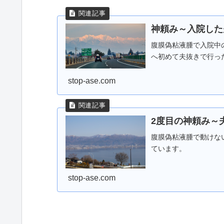
神頼み～入院した
腹膜偽粘液腫で入院中の
へ初めて夫抜きで行っ
stop-ase.com
2度目の神頼み～
腹膜偽粘液腫で動けな
ています。
stop-ase.com