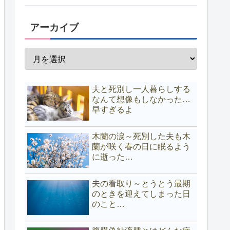
アーカイブ
夫と死別し一人暮らしする
なんて想像もしなかった…
早すぎるよ
木蘭の涙～死別した夫も木
蘭が咲く春の日に眠るよう
に逝った…
夫の看取り～とうとう最期
のときを迎えてしまった日
のこと…