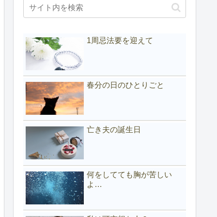
1周忌法要を迎えて
春分の日のひとりごと
亡き夫の誕生日
何をしてても胸が苦しい
よ…