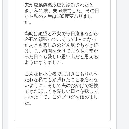
夫が腹膜偽粘液腫と診断されたと
き、私45歳、夫54歳でした。その日
から私の人生は180度変わりまし
た。
当時は絶望と不安で毎日泣きながら
必死で頑張って…そして1人になっ
たあとも悲しみのどん底でもがき続
け、長い時間をかけてようやく辛か
った日々も愛しい思い出だと思える
ようになりました。
こんな超小心者で元引きこもりのへ
たれな私でも頑張れたことを忘れな
いように、そして夫のおかげで経験
できた悲しくも愛しい日々を残して
おきたくて、このブログを始めまし
た。