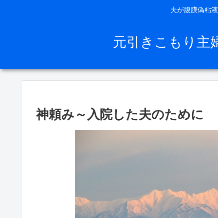
夫が腹膜偽粘液
元引きこもり主
神頼み～入院した夫のために