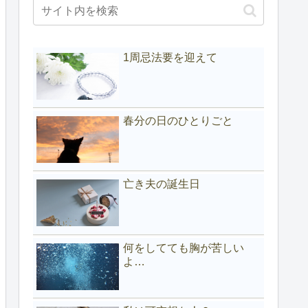
1周忌法要を迎えて
春分の日のひとりごと
亡き夫の誕生日
何をしてても胸が苦しい
よ…