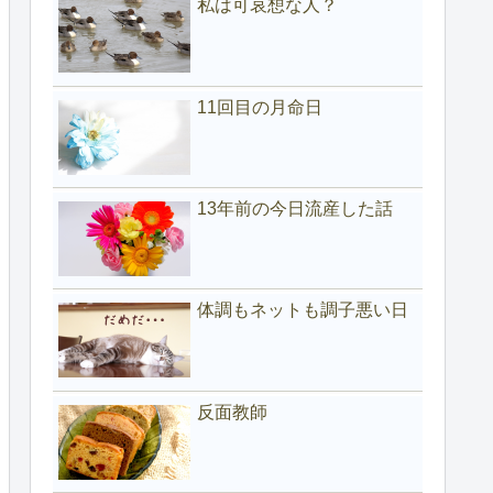
私は可哀想な人？
11回目の月命日
13年前の今日流産した話
体調もネットも調子悪い日
反面教師