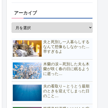
アーカイブ
夫と死別し一人暮らしする
なんて想像もしなかった…
早すぎるよ
木蘭の涙～死別した夫も木
蘭が咲く春の日に眠るよう
に逝った…
夫の看取り～とうとう最期
のときを迎えてしまった日
のこと…