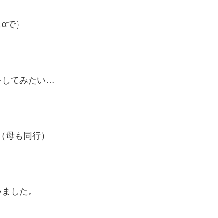
αで）
をしてみたい…
（母も同行）
いました。