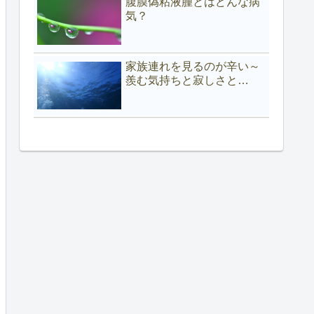
腹膜偽粘液腫とはどんな病
気？
家族連れを見るのが辛い～
羨む気持ちと寂しさと…