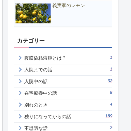
義実家のレモン
カテゴリー
1
腹膜偽粘液腫とは？
1
入院までの話
32
入院中の話
8
在宅療養中の話
4
別れのとき
189
独りになってからの話
2
不思議な話