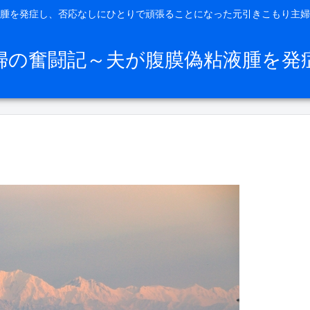
腫を発症し、否応なしにひとりで頑張ることになった元引きこもり主婦
婦の奮闘記～夫が腹膜偽粘液腫を発