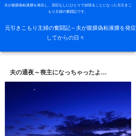
夫が腹膜偽粘液腫を発症し、否応なしにひとりで頑張ることになった元引きこ
もり主婦の奮闘記です。
元引きこもり主婦の奮闘記～夫が腹膜偽粘液腫を発症
してからの日々
夫の通夜～喪主になっちゃったよ…