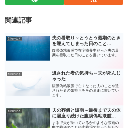
関連記事
夫の看取り～とうとう最期のとき
別れのとき
を迎えてしまった日のこと…
腹膜偽粘液腫で在宅療養中だった夫の最
期を看取った日のことを書いています。
遺された者の気持ち～夫が死んじ
別れのとき
ゃった…
腹膜偽粘液腫で亡くなった夫のことや遺
された者の気持ちをそのままに書いてい
ます。
夫の葬儀と涙雨～最後まで夫の体
別れのとき
に居座り続けた腹膜偽粘液腫…
まるで夫が泣いているかのような涙雨の
中の葬儀のことや火葬場で知った新たな