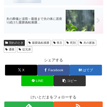
夫の葬儀と涙雨～最後まで夫の体に居座
り続けた腹膜偽粘液腫…
別れのとき
腹膜偽粘液腫
喪主
死別
夫の家族
通夜
従兄弟
シェアする
X
Facebook
はてブ
LINE
コピー
けいとだまをフォローする