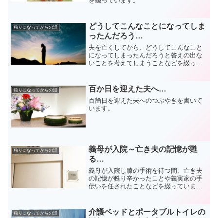
を綴っています。
どうしてこんなことになってしま
独りになってからの話
ったんだろう…
夫を亡くしてから、どうしてこんなこと
になってしまったんだろうと答えの出な
いことを考えてしまうことなどを綴って
います。
百か日を迎えた夫へ…
独りになってからの話
百箇日を迎えた夫へのつぶやきを書いて
います。
義母が入院～亡き夫の記憶が甦
独りになってからの話
る…
義母が入院し膝の手術を待つ間、亡き夫
の記憶が甦り辛かったことや義実家の手
伝いを任されたことなどを綴っていま
す。
介護ベッドとポータブルトイレの
独りになってからの話