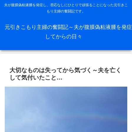
夫が腹膜偽粘液腫を発症し、否応なしにひとりで頑張ることになった元引きこ
もり主婦の奮闘記です。
元引きこもり主婦の奮闘記～夫が腹膜偽粘液腫を発症
してからの日々
大切なものは失ってから気づく～夫を亡く
して気付いたこと…