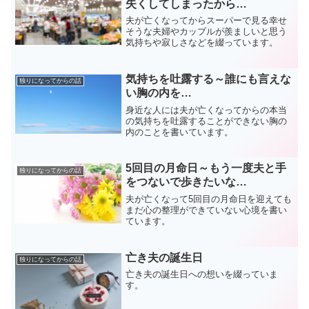
失くしてしまったから…
夫が亡くなってからスーパーで見る幸せ
そうな夫婦やカップルが羨ましいと思う
気持ちや寂しさなどを綴っています。
気持ちを吐露する～誰にも言えな
独りになってからの話
い胸の内を…
身近な人には夫が亡くなってからの本当
の気持ちを吐露することができない胸の
内のことを書いています。
5回目の月命日～もう一度夫と手
独りになってからの話
をつないで歩きたいな…
夫が亡くなって5回目の月命日を迎えても
まだ心の整理ができていない心境を書い
ています。
亡き夫の誕生日
独りになってからの話
亡き夫の誕生日への想いを綴っていま
す。