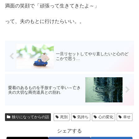
満面の笑顔で「頑張って生きてきたよ～」
って、夫のもとに行けたらいい。。
一旦リセットしてやり直したいと心のど
こかで思う…
愛着のあるものを手放すって辛い～亡き
夫の大切な商売道具との別れ
独りになってからの話
死別
気持ち
心の変化
幸せ
シェアする