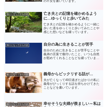
の不安を書いています。
亡き夫との記憶を確かめるよう
独りになってからの話
に…ゆっくりと歩いてみた
亡き夫との記憶を確かめるように一緒に
歩いた道をゆっくりと歩いてみたことや
感じた想いなどを綴っています。
自分の為に生きることが苦手
独りになってからの話
自分のために生きることが苦手なことや
義弟の言葉で傷付いたこと、いつも自然
が慰めてくれることなどを綴っていま
す。
義母からビックリする話が…
独りになってからの話
夫が亡くなって49日過ぎたばかりの私に
義母がびっくりする話を持ちかけてきた
ことなどを書いています。
幸せそうな夫婦が羨ましい～私は
独りになってからの話