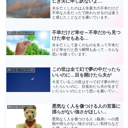
亡き夫に申し訳ないよ…
夫を亡くしたのは人生最大の不幸だけど
不幸な人生だったで終わらせるのは違う
と感じたことなどを書いています。
不幸だけど幸せ～不幸だから見つ
独りになってからの話
けた幸せもある…
夫を亡くして多くのものを失って不幸だ
けど幸せだと思う瞬間もあって…そんな
思いを綴っています。
この世は全て幻で夢の中だったら
独りになってからの話
いいのに…目を開けたら夫が
今見ているこの世はすべて幻で夢の中だ
ったらいいのに、目覚めたら夫が生きて
いたらいいのにという思いを書いていま
す。
悪気なく人を傷つける人の言葉に
独りになってからの話
揺らがない強さがほしい…
悪気なく人を傷つける人（義弟）への愚
痴や揺らがない強さがほしい気持ちなど