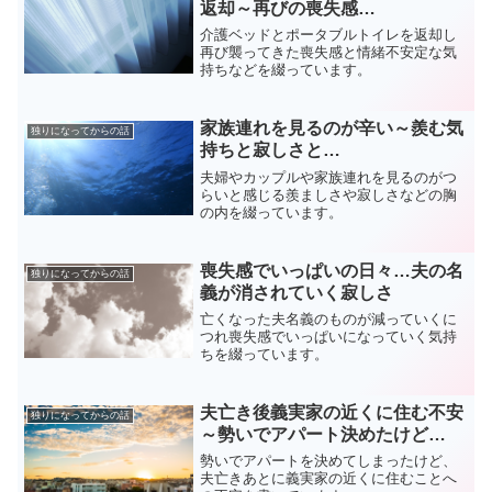
返却～再びの喪失感…
介護ベッドとポータブルトイレを返却し
再び襲ってきた喪失感と情緒不安定な気
持ちなどを綴っています。
家族連れを見るのが辛い～羨む気
独りになってからの話
持ちと寂しさと…
夫婦やカップルや家族連れを見るのがつ
らいと感じる羨ましさや寂しさなどの胸
の内を綴っています。
喪失感でいっぱいの日々…夫の名
独りになってからの話
義が消されていく寂しさ
亡くなった夫名義のものが減っていくに
つれ喪失感でいっぱいになっていく気持
ちを綴っています。
夫亡き後義実家の近くに住む不安
独りになってからの話
～勢いでアパート決めたけど…
勢いでアパートを決めてしまったけど、
夫亡きあとに義実家の近くに住むことへ