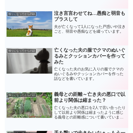
ます。
泣き言言わせてね…愚痴と弱音も
独りになってからの話
プラスして
夫が亡くなって1人になった戸惑いや泣き
ごと、弱音や愚痴などを綴っています。
亡くなった夫の服でクマのぬいぐ
独りになってからの話
るみとクッションカバーを作って
みた
亡くなった夫のお気に入りの服でクマの
ぬいぐるみやクッションカバーを作った
話などを書いています。
義母との距離～亡き夫の悪口で以
独りになってからの話
前より関係は縮まった？
亡くなった夫の悪口を2人で言い合ったり
して以前より関係は縮まったように感じ
る義母との距離感について書いていま
す。
手を繋いで歩きたいなぁ～もう一