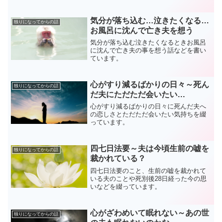
す。
気分が落ち込む…泣きたくなる…
独りになってからの話
お風呂に沈んで亡き夫を想う
気分が落ち込む泣きたくなるときお風呂
に沈んで亡き夫の事を想う話などを書い
ています。
心がすり減るばかりの日々～死ん
独りになってからの話
だ夫にただただ会いたい…
心がすり減るばかりの日々に死んだ夫へ
の恋しさとただただ会いたい気持ちを綴
っています。
四七日法要～夫は今頃生前の嘘を
独りになってからの話
裁かれている？
四七日法要のこと、生前の嘘を裁かれて
いる夫のことや死別後28日経った今の思
いなどを綴っています。
心がざわめいて眠れない～あの世
独りになってからの話