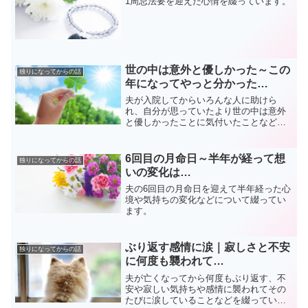
1周忌法要を迎えた心情を綴っています。
世の中は意外と優しかった～この
独りになってからの話
年になってやっと分かった…
夫が入院してからいろんな人に助けら
れ、自分が思っていたより世の中は意外
と優しかったことに気付いたことなどを
書いています。
6回目の月命日～半年が経って想
独りになってからの話
いの変化は…
夫の6回目の月命日を迎えて半年経った心
境や気持ちの変化などについて綴ってい
ます。
ぶり返す感情に涙｜寂しさと不安
独りになってからの話
に何度も襲われて…
夫が亡くなってから何度もぶり返す、不
安や寂しい気持ちや感情に襲われてその
たびに涙していることなどを綴っていま