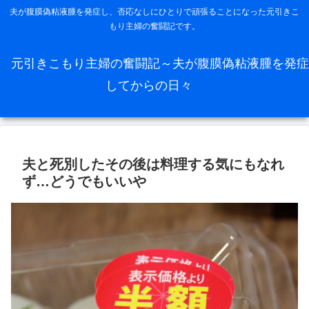
夫が腹膜偽粘液腫を発症し、否応なしにひとりで頑張ることになった元引きこ
もり主婦の奮闘記です。
元引きこもり主婦の奮闘記～夫が腹膜偽粘液腫を発症
してからの日々
夫と死別したその後は料理する気にもなれ
ず…どうでもいいや