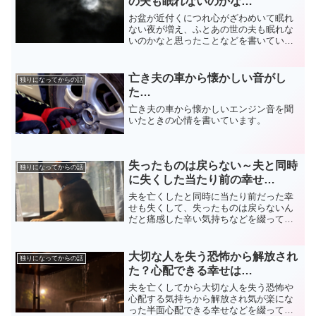
の夫も眠れないのかな…
お盆が近付くにつれ心がざわめいて眠れ
ない夜が増え、ふとあの世の夫も眠れな
いのかなと思ったことなどを書いていま
す。
亡き夫の車から懐かしい音がし
独りになってからの話
た…
亡き夫の車から懐かしいエンジン音を聞
いたときの心情を書いています。
失ったものは戻らない～夫と同時
独りになってからの話
に失くした当たり前の幸せ…
夫を亡くしたと同時に当たり前だった幸
せも失くして、失ったものは戻らないん
だと痛感した辛い気持ちなどを綴ってい
ます。
大切な人を失う恐怖から解放され
独りになってからの話
た？心配できる幸せは…
夫を亡くしてから大切な人を失う恐怖や
心配する気持ちから解放され気が楽にな
った半面心配できる幸せなどを綴ってい