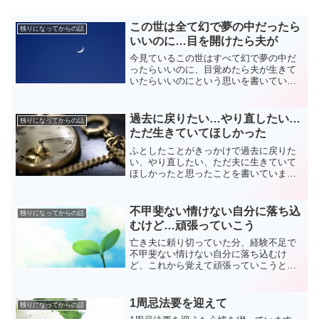
この世は全て幻で夢の中だったら
独りになってからの話
いいのに…目を開けたら夫が
今見ているこの世はすべて幻で夢の中だ
ったらいいのに、目覚めたら夫が生きて
いたらいいのにという思いを書いていま
す。
過去に戻りたい…やり直したい…
独りになってからの話
ただ生きていてほしかった
ふとしたことがきっかけで過去に戻りた
い、やり直したい、ただ夫に生きていて
ほしかったと思ったことを書いていま
す。
不甲斐ない情けない自分に落ち込
独りになってからの話
むけど…頑張っていこう
亡き夫に頼り切っていた分、経験不足で
不甲斐ない情けない自分に落ち込むけ
ど、これから覚えて頑張っていこうとい
う気持ちを書いています。
1周忌法要を迎えて
独りになってからの話