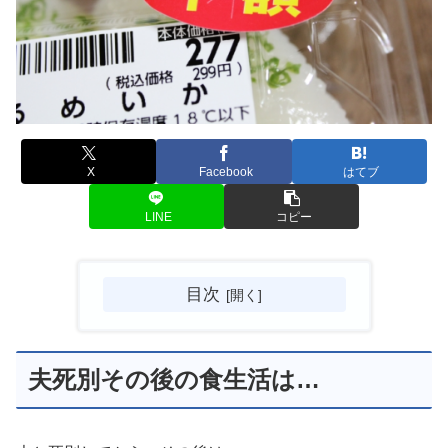
X
Facebook
はてブ
LINE
コピー
目次
夫死別その後の食生活は…