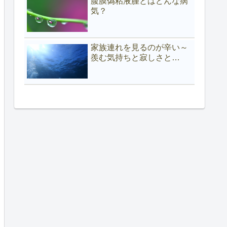
腹膜偽粘液腫とはどんな病
気？
家族連れを見るのが辛い～
羨む気持ちと寂しさと…