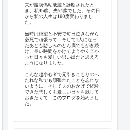
夫が腹膜偽粘液腫と診断されたと
き、私45歳、夫54歳でした。その日
から私の人生は180度変わりまし
た。
当時は絶望と不安で毎日泣きながら
必死で頑張って…そして1人になっ
たあとも悲しみのどん底でもがき続
け、長い時間をかけてようやく辛か
った日々も愛しい思い出だと思える
ようになりました。
こんな超小心者で元引きこもりのへ
たれな私でも頑張れたことを忘れな
いように、そして夫のおかげで経験
できた悲しくも愛しい日々を残して
おきたくて、このブログを始めまし
た。