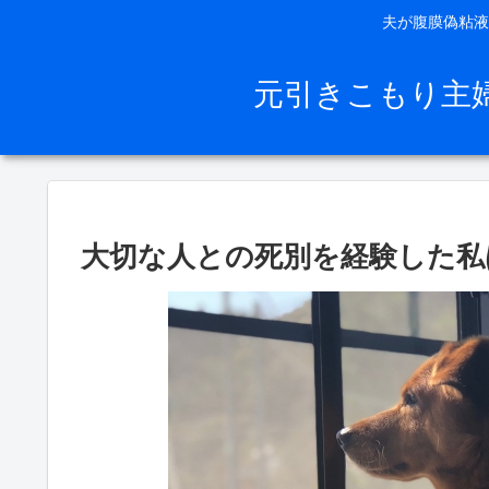
夫が腹膜偽粘液
元引きこもり主
大切な人との死別を経験した私