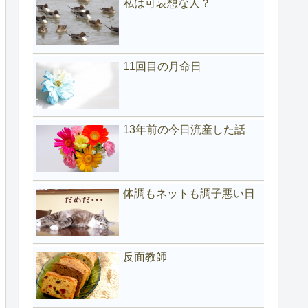
私は可哀想な人？
11回目の月命日
13年前の今日流産した話
体調もネットも調子悪い日
反面教師