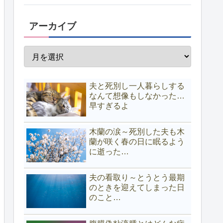
アーカイブ
夫と死別し一人暮らしする
なんて想像もしなかった…
早すぎるよ
木蘭の涙～死別した夫も木
蘭が咲く春の日に眠るよう
に逝った…
夫の看取り～とうとう最期
のときを迎えてしまった日
のこと…