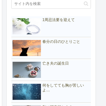
1周忌法要を迎えて
春分の日のひとりごと
亡き夫の誕生日
何をしてても胸が苦しい
よ…