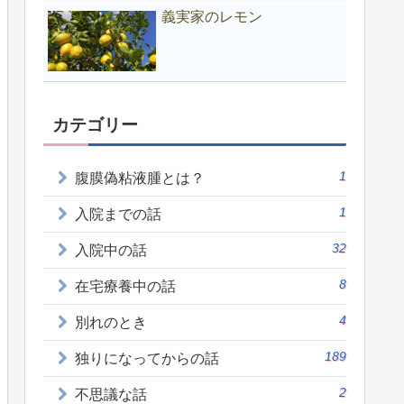
義実家のレモン
カテゴリー
1
腹膜偽粘液腫とは？
1
入院までの話
32
入院中の話
8
在宅療養中の話
4
別れのとき
189
独りになってからの話
2
不思議な話