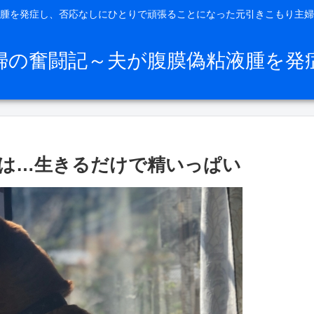
腫を発症し、否応なしにひとりで頑張ることになった元引きこもり主婦
婦の奮闘記～夫が腹膜偽粘液腫を発
は…生きるだけで精いっぱい