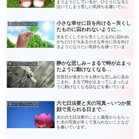
まうようにしているが、ひとりになると
泣いてしまう苦しい気持ちを書いていま
す。
小さな幸せに目を向ける～失くし
独りになってからの話
たものに囚われないように…
夫を亡くしてから失くしたものに囚われ
がちだけど今ある小さな幸せに目を向け
るようになりたい気持ちを綴っていま
す。
静かな悲しみ～まるで時が止まっ
独りになってからの話
たように動けなくなる…
百箇日が過ぎた今も静かな悲しみに呑み
こまれ、まるで時が止まってしまったよ
うに動けなくなる話などを書いていま
す。
六七日法要と夫の写真～いつか笑
独りになってからの話
顔で見られる日まで…
夫の六七日法要のことと義母からもらっ
た夫の写真が辛くて見られないことなど
を書いています。