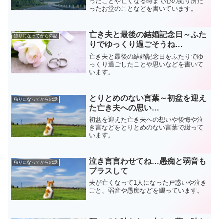
ったことや亡くなる時まで心の拠り所だ
ったお堂のことなどを書いています。
亡き夫と最後の結婚記念日～ふた
独りになってからの話
りでゆっくり過ごそうね…
亡き夫と最後の結婚記念日をふたりでゆ
っくり過ごしたことや思いなどを書いて
います。
とりとめのない言葉～初盆を迎え
独りになってからの話
た亡き夫への思い…
初盆を迎えた亡き夫への想いや後悔や泣
き言などをとりとめのない言葉で綴って
います。
泣き言言わせてね…愚痴と弱音も
独りになってからの話
プラスして
夫が亡くなって1人になった戸惑いや泣き
ごと、弱音や愚痴などを綴っています。