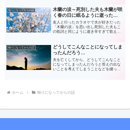
木蘭の涙～死別した夫も木蘭が咲
独りになってからの話
く春の日に眠るように逝った…
友人と行ったカラオケで夫が好きだった
「木蘭の涙」を思い出し死別した夫もこ
の歌詞と同じように逝き辛すぎて歌えな
かったことなどを書いています。
どうしてこんなことになってしま
独りになってからの話
ったんだろう…
夫を亡くしてから、どうしてこんなこと
になってしまったんだろうと答えの出な
いことを考えてしまうことなどを綴って
います。
ホーム
独りになってからの話