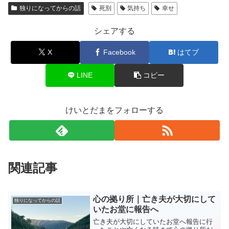
独りになってからの話
死別
気持ち
幸せ
シェアする
X
Facebook
はてブ
LINE
コピー
けいとだまをフォローする
関連記事
心の拠り所｜亡き夫が大切にして
独りになってからの話
いたお堂に報告へ
亡き夫が大切にしていたお堂へ報告に行