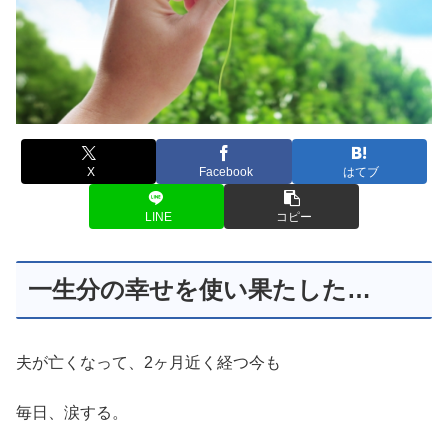
X
Facebook
はてブ
LINE
コピー
一生分の幸せを使い果たした…
夫が亡くなって、2ヶ月近く経つ今も
毎日、涙する。