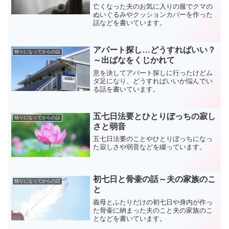
亡くなった夫のお気に入りの服でクマの
ぬいぐるみやクッションカバーを作った
話などを書いています。
アパート探し…どうすればいい？
独りになってからの話
～出ばなをくじかれて
意を決してアパート探しに行ったけどム
ダ足になり、どうすればいいか悩んでい
る話を書いています。
五七日法要とひとりぼっちの寂し
独りになってからの話
さと弱音
五七日法要のことやひとりぼっちになっ
た寂しさや弱音などを綴っています。
初七日と骨壷の話～夫の家族のこ
独りになってからの話
と
義母とふたりだけの初七日や身内が作っ
た骨壷に納まった夫のこと夫の家族のこ
となどを書いています。