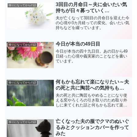
3回目の月命日～夫に会いたい気
独りになってからの話
持ちが日々募っていく…
夫が亡くなって3回目の月命日を迎えた今
の心境や3カ月経っての変化、会いたい気
持ちなどを綴っています。
今日が本当の49日目
独りになってからの話
今日が本当の四十九日目。あの日から49
日経った心境や義実家のことなどを書い
ています。
何もかも忘れて楽になりたい～夫
独りになってからの話
の死と共に陶芸への気持ちも…
夫の死と共に陶芸もやめることになり使
える窯やろくろの引き取りのため取り外
しに来てくれた話と何もかも忘れて楽に
なりたい心情を書いています。
亡くなった夫の服でクマのぬいぐ
独りになってからの話
るみとクッションカバーを作って
みた