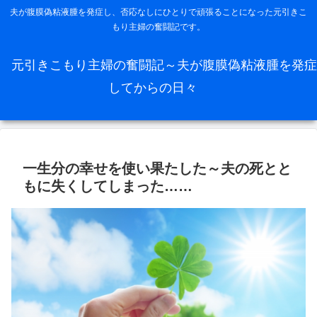
夫が腹膜偽粘液腫を発症し、否応なしにひとりで頑張ることになった元引きこ
もり主婦の奮闘記です。
元引きこもり主婦の奮闘記～夫が腹膜偽粘液腫を発症
してからの日々
一生分の幸せを使い果たした～夫の死とと
もに失くしてしまった……