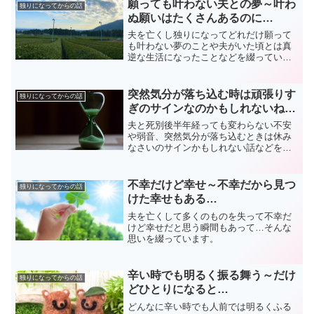
願っても叶わない夫との夢～叶わ
独りになってからの話
ぬ願いはたくさんあるのに…
夫を亡くし独りになってどれだけ願って
も叶わない夢のことや夫がいた頃とは真
逆な生活になったことなどを綴っていま
す。
突然気分が落ち込む時は頑張りす
独りになってからの話
ぎのサインなのかもしれないね…
夫と死別後半年経っても変わらない不安
や弱音、突然気分が落ち込むときは休み
なさいのサインかもしれない話などを綴
っています。
不幸だけど幸せ～不幸だから見つ
独りになってからの話
けた幸せもある…
夫を亡くして多くのものを失って不幸だ
けど幸せだと思う瞬間もあって…そんな
思いを綴っています。
辛い時でも明るく振る舞う～だけ
独りになってからの話
どひとりになると…
どんなに辛い時でも人前では明るくふる