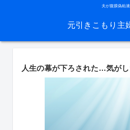
夫が腹膜偽粘液
元引きこもり主
人生の幕が下ろされた…気がし