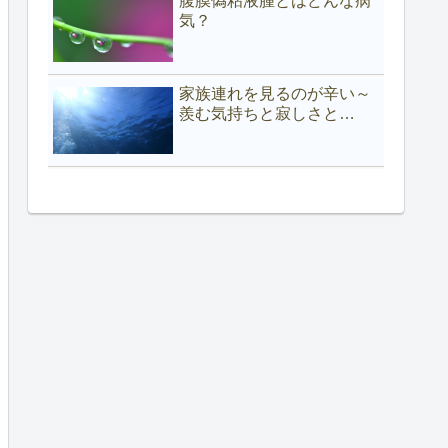
腹膜偽粘液腫とはどんな病
気？
家族連れを見るのが辛い～
羨む気持ちと寂しさと…