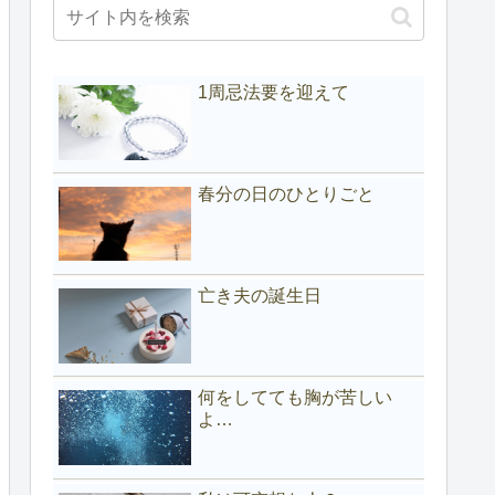
1周忌法要を迎えて
春分の日のひとりごと
亡き夫の誕生日
何をしてても胸が苦しい
よ…