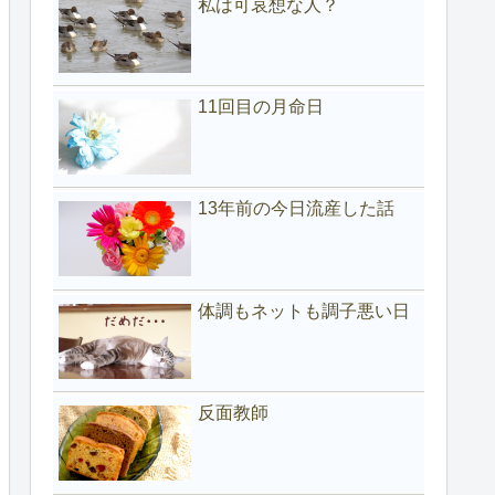
私は可哀想な人？
11回目の月命日
13年前の今日流産した話
体調もネットも調子悪い日
反面教師