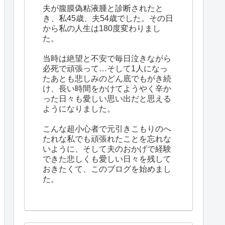
夫が腹膜偽粘液腫と診断されたと
き、私45歳、夫54歳でした。その日
から私の人生は180度変わりまし
た。
当時は絶望と不安で毎日泣きながら
必死で頑張って…そして1人になっ
たあとも悲しみのどん底でもがき続
け、長い時間をかけてようやく辛か
った日々も愛しい思い出だと思える
ようになりました。
こんな超小心者で元引きこもりのへ
たれな私でも頑張れたことを忘れな
いように、そして夫のおかげで経験
できた悲しくも愛しい日々を残して
おきたくて、このブログを始めまし
た。