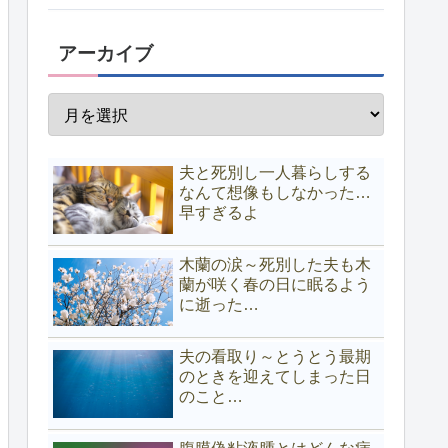
アーカイブ
夫と死別し一人暮らしする
なんて想像もしなかった…
早すぎるよ
木蘭の涙～死別した夫も木
蘭が咲く春の日に眠るよう
に逝った…
夫の看取り～とうとう最期
のときを迎えてしまった日
のこと…