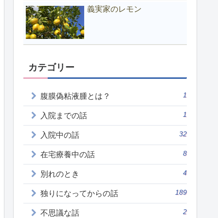
義実家のレモン
カテゴリー
1
腹膜偽粘液腫とは？
1
入院までの話
32
入院中の話
8
在宅療養中の話
4
別れのとき
189
独りになってからの話
2
不思議な話