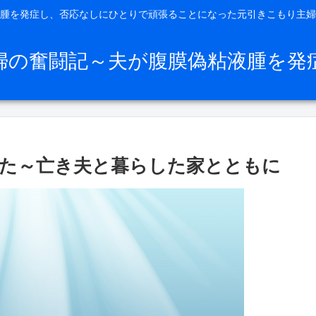
腫を発症し、否応なしにひとりで頑張ることになった元引きこもり主婦
婦の奮闘記～夫が腹膜偽粘液腫を発
た～亡き夫と暮らした家とともに