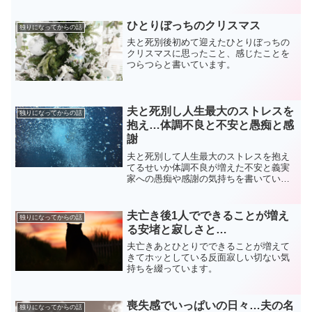
ひとりぼっちのクリスマス
独りになってからの話
夫と死別後初めて迎えたひとりぼっちの
クリスマスに思ったこと、感じたことを
つらつらと書いています。
夫と死別し人生最大のストレスを
独りになってからの話
抱え…体調不良と不安と愚痴と感
謝
夫と死別して人生最大のストレスを抱え
てるせいか体調不良が増えた不安と義実
家への愚痴や感謝の気持ちを書いていま
す。
夫亡き後1人でできることが増え
独りになってからの話
る安堵と寂しさと…
夫亡きあとひとりでできることが増えて
きてホッとしている反面寂しい切ない気
持ちを綴っています。
喪失感でいっぱいの日々…夫の名
独りになってからの話