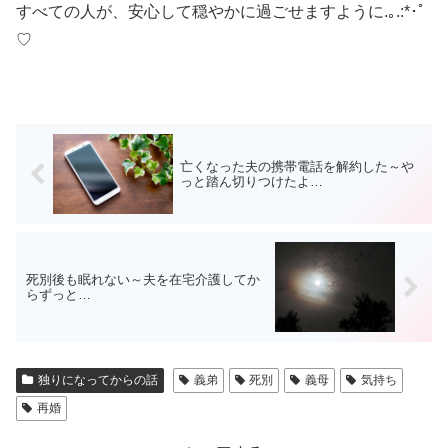
すべての人が、安心して穏やかに過ごせますように.｡.:*･ﾟ
♡
亡くなった夫の携帯電話を解約した～や
っと踏ん切りつけたよ…
死別後も眠れない～夫を在宅介護してか
らずっと…
独りになってからの話
義弟
死別
義母
気持ち
再婚