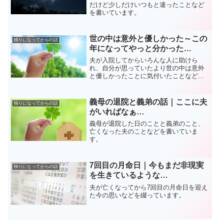
だけど少しだけいつもと違ったことなど
を書いています。
世の中は意外と優しかった～この
独りになってからの話
年になってやっと分かった…
夫が入院してからいろんな人に助けら
れ、自分が思っていたより世の中は意外
と優しかったことに気付いたことなどを
書いています。
義母の退院と義弟の話｜ここに夫
独りになってからの話
がいればなぁ…
義母が退院した日のことと義弟のこと、
亡くなった夫のことなどを書いていま
す。
7回目の月命日｜今もまだ非現実
独りになってからの話
を生きているような…
夫が亡くなってから7回目の月命日を迎え
た今の思いなどを綴っています。