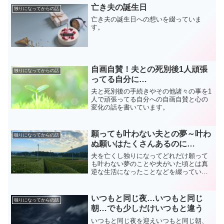
亡き夫の誕生日
独りになってからの話
亡き夫の誕生日への想いを綴っていま
す。
自画自賛！夫との死別後1人頑張
独りになってからの話
ってる自分に…
夫と死別後の手続きやその他諸々の事を1
人で頑張ってる自分への自画自賛と心の
変化の話を書いています。
願っても叶わない夫との夢～叶わ
独りになってからの話
ぬ願いはたくさんあるのに…
夫を亡くし独りになってどれだけ願って
も叶わない夢のことや夫がいた頃とは真
逆な生活になったことなどを綴っていま
す。
いつもと同じ夜…いつもと同じ
独りになってからの話
朝…でも少しだけいつもと違う
いつもと同じ夜を迎えいつもと同じ朝、