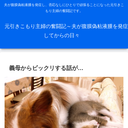
夫が腹膜偽粘液腫を発症し、否応なしにひとりで頑張ることになった元引きこ
もり主婦の奮闘記です。
元引きこもり主婦の奮闘記～夫が腹膜偽粘液腫を発症
してからの日々
義母からビックリする話が…