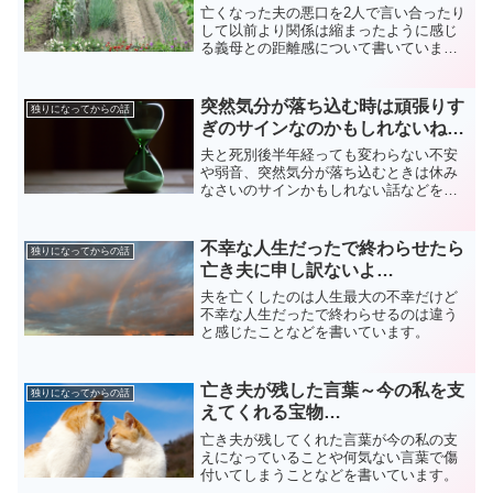
亡くなった夫の悪口を2人で言い合ったり
して以前より関係は縮まったように感じ
る義母との距離感について書いていま
す。
突然気分が落ち込む時は頑張りす
独りになってからの話
ぎのサインなのかもしれないね…
夫と死別後半年経っても変わらない不安
や弱音、突然気分が落ち込むときは休み
なさいのサインかもしれない話などを綴
っています。
不幸な人生だったで終わらせたら
独りになってからの話
亡き夫に申し訳ないよ…
夫を亡くしたのは人生最大の不幸だけど
不幸な人生だったで終わらせるのは違う
と感じたことなどを書いています。
亡き夫が残した言葉～今の私を支
独りになってからの話
えてくれる宝物…
亡き夫が残してくれた言葉が今の私の支
えになっていることや何気ない言葉で傷
付いてしまうことなどを書いています。