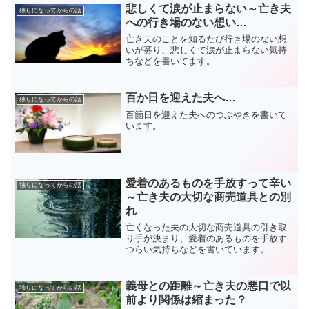
悲しくて涙が止まらない～亡き夫
独りになってからの話
への行き場のない想い…
亡き夫のことを知るたび行き場のない想
いが募り、悲しくて涙が止まらない気持
ちなどを書いてます。
百か日を迎えた夫へ…
独りになってからの話
百箇日を迎えた夫へのつぶやきを書いて
います。
愛着のあるものを手放すって辛い
独りになってからの話
～亡き夫の大切な商売道具との別
れ
亡くなった夫の大切な商売道具の引き取
り手が決まり、愛着のあるものを手放す
つらい気持ちなどを書いています。
義母との距離～亡き夫の悪口で以
独りになってからの話
前より関係は縮まった？