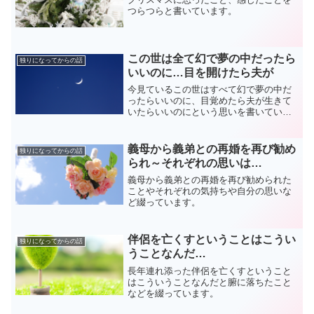
つらつらと書いています。
この世は全て幻で夢の中だったら
独りになってからの話
いいのに…目を開けたら夫が
今見ているこの世はすべて幻で夢の中だ
ったらいいのに、目覚めたら夫が生きて
いたらいいのにという思いを書いていま
す。
義母から義弟との再婚を再び勧め
独りになってからの話
られ～それぞれの思いは…
義母から義弟との再婚を再び勧められた
ことやそれぞれの気持ちや自分の思いな
ど綴っています。
伴侶を亡くすということはこうい
独りになってからの話
うことなんだ…
長年連れ添った伴侶を亡くすということ
はこういうことなんだと腑に落ちたこと
などを綴っています。