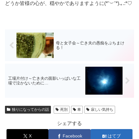
どうか皆様の心が、穏やかでありますように(*˘︶˘*).｡.:*♡
母と女子会～亡き夫の愚痴をぶちまけ
る！
工場片付け～亡き夫の面影いっぱいな工
場で泣かないために…
独りになってからの話
死別
車
寂しい気持ち
シェアする
X
Facebook
はてブ