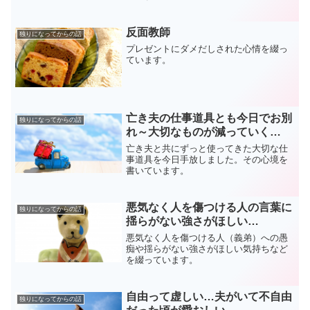
反面教師
独りになってからの話
プレゼントにダメだしされた心情を綴っ
ています。
亡き夫の仕事道具とも今日でお別
独りになってからの話
れ～大切なものが減っていく…
亡き夫と共にずっと使ってきた大切な仕
事道具を今日手放しました。その心境を
書いています。
悪気なく人を傷つける人の言葉に
独りになってからの話
揺らがない強さがほしい…
悪気なく人を傷つける人（義弟）への愚
痴や揺らがない強さがほしい気持ちなど
を綴っています。
自由って虚しい…夫がいて不自由
独りになってからの話