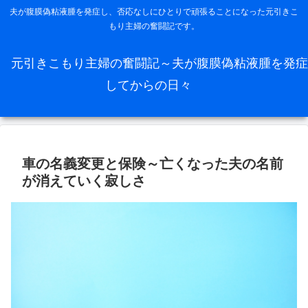
夫が腹膜偽粘液腫を発症し、否応なしにひとりで頑張ることになった元引きこ
もり主婦の奮闘記です。
元引きこもり主婦の奮闘記～夫が腹膜偽粘液腫を発症
してからの日々
車の名義変更と保険～亡くなった夫の名前
が消えていく寂しさ