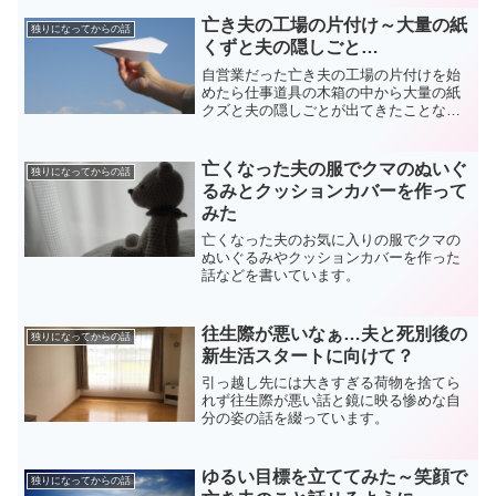
亡き夫の工場の片付け～大量の紙
独りになってからの話
くずと夫の隠しごと…
自営業だった亡き夫の工場の片付けを始
めたら仕事道具の木箱の中から大量の紙
クズと夫の隠しごとが出てきたことなど
を書いています。
亡くなった夫の服でクマのぬいぐ
独りになってからの話
るみとクッションカバーを作って
みた
亡くなった夫のお気に入りの服でクマの
ぬいぐるみやクッションカバーを作った
話などを書いています。
往生際が悪いなぁ…夫と死別後の
独りになってからの話
新生活スタートに向けて？
引っ越し先には大きすぎる荷物を捨てら
れず往生際が悪い話と鏡に映る惨めな自
分の姿の話を綴っています。
ゆるい目標を立ててみた～笑顔で
独りになってからの話