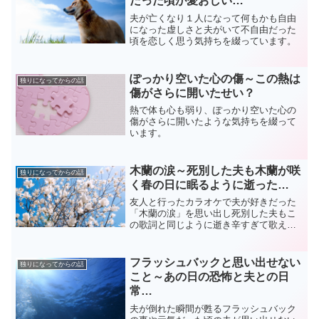
だった頃が愛おしい…
夫が亡くなり１人になって何もかも自由
になった虚しさと夫がいて不自由だった
頃を恋しく思う気持ちを綴っています。
ぽっかり空いた心の傷～この熱は
独りになってからの話
傷がさらに開いたせい？
熱で体も心も弱り、ぽっかり空いた心の
傷がさらに開いたような気持ちを綴って
います。
木蘭の涙～死別した夫も木蘭が咲
独りになってからの話
く春の日に眠るように逝った…
友人と行ったカラオケで夫が好きだった
「木蘭の涙」を思い出し死別した夫もこ
の歌詞と同じように逝き辛すぎて歌えな
かったことなどを書いています。
フラッシュバックと思い出せない
独りになってからの話
こと～あの日の恐怖と夫との日
常…
夫が倒れた瞬間が甦るフラッシュバック