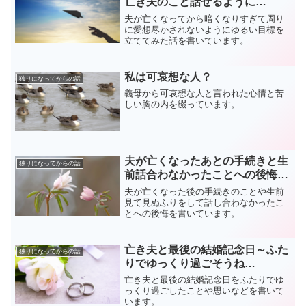
亡き夫のこと話せるように…
夫が亡くなってから暗くなりすぎて周り
に愛想尽かされないようにゆるい目標を
立ててみた話を書いています。
私は可哀想な人？
独りになってからの話
義母から可哀想な人と言われた心情と苦
しい胸の内を綴っています。
夫が亡くなったあとの手続きと生
独りになってからの話
前話合わなかったことへの後悔…
夫が亡くなった後の手続きのことや生前
見て見ぬふりをして話し合わなかったこ
とへの後悔を書いています。
亡き夫と最後の結婚記念日～ふた
独りになってからの話
りでゆっくり過ごそうね…
亡き夫と最後の結婚記念日をふたりでゆ
っくり過ごしたことや思いなどを書いて
います。