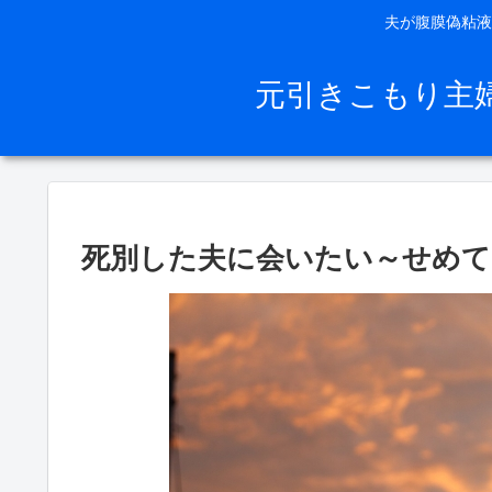
夫が腹膜偽粘液
元引きこもり主
死別した夫に会いたい～せめて