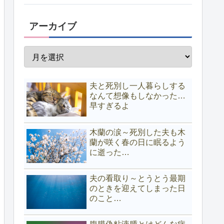
アーカイブ
夫と死別し一人暮らしする
なんて想像もしなかった…
早すぎるよ
木蘭の涙～死別した夫も木
蘭が咲く春の日に眠るよう
に逝った…
夫の看取り～とうとう最期
のときを迎えてしまった日
のこと…