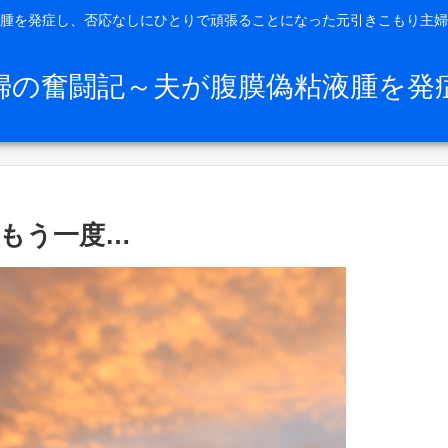
腫を発症し、否応なしにひとりで頑張ることになった元引きこもり主婦
婦の奮闘記～夫が腹膜偽粘液腫を発
もう一度…