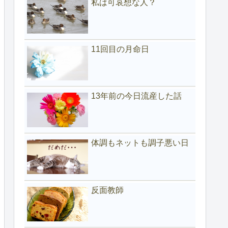
私は可哀想な人？
11回目の月命日
13年前の今日流産した話
体調もネットも調子悪い日
反面教師