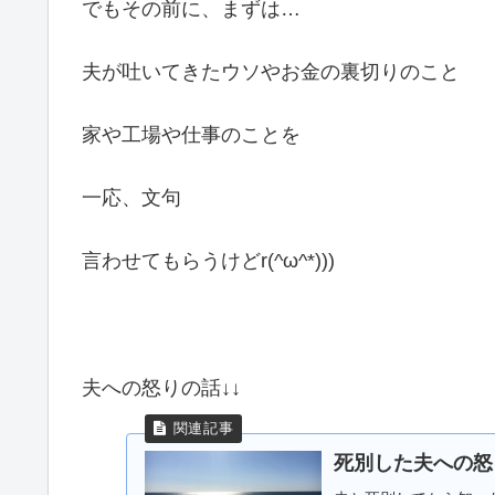
でもその前に、まずは…
夫が吐いてきたウソやお金の裏切りのこと
家や工場や仕事のことを
一応、文句
言わせてもらうけどr(^ω^*)))
夫への怒りの話↓↓
死別した夫への怒