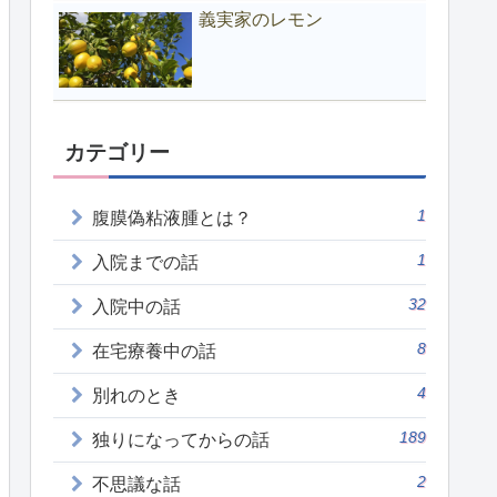
義実家のレモン
カテゴリー
1
腹膜偽粘液腫とは？
1
入院までの話
32
入院中の話
8
在宅療養中の話
4
別れのとき
189
独りになってからの話
2
不思議な話