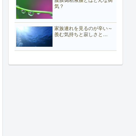
腹膜偽粘液腫とはどんな病
気？
家族連れを見るのが辛い～
羨む気持ちと寂しさと…