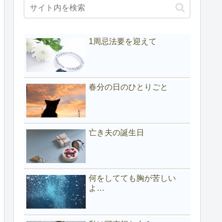
1周忌法要を迎えて
春分の日のひとりごと
亡き夫の誕生日
何をしてても胸が苦しい
よ…