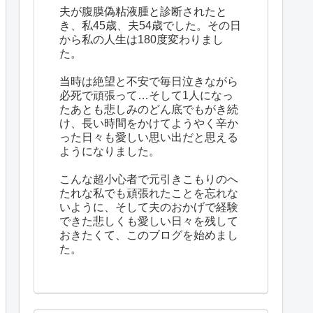
夫が腹膜偽粘液腫と診断されたと
き、私45歳、夫54歳でした。その日
から私の人生は180度変わりまし
た。
当時は絶望と不安で毎日泣きながら
必死で頑張って…そして1人になっ
たあとも悲しみのどん底でもがき続
け、長い時間をかけてようやく辛か
った日々も愛しい思い出だと思える
ようになりました。
こんな超小心者で元引きこもりのへ
たれな私でも頑張れたことを忘れな
いように、そして夫のおかげで経験
できた悲しくも愛しい日々を残して
おきたくて、このブログを始めまし
た。