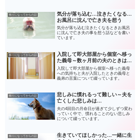
気分が落ち込む…泣きたくなる…
独りになってからの話
お風呂に沈んで亡き夫を想う
気分が落ち込む泣きたくなるときお風呂
に沈んで亡き夫の事を想う話などを書い
ています。
入院して即大部屋から個室へ移っ
独りになってからの話
た義母～数ヶ月前の夫のときは…
入院して即大部屋から個室へ移った義母
への気持ちと夫が入院したときの義母と
義弟の言葉について綴っています。
悲しみに慣れるって難しい～夫を
独りになってからの話
亡くした悲しみは…
夫の4回目の月命日が過ぎて少しずつ変わ
っていく中で、慣れることのない悲しみ
について綴っています。
生きていてほしかった…一緒に生
独りになってからの話