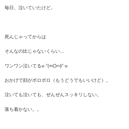
毎日、泣いていたけど。
死んじゃってからは
そんなの比じゃないくらい…
ワンワン泣いてる๐·°(৹˃ᗝ˂৹)°·๐
おかげで顔がボロボロ（もうどうでもいいけど）。
泣いても泣いても、ぜんぜんスッキリしない。
落ち着かない。。