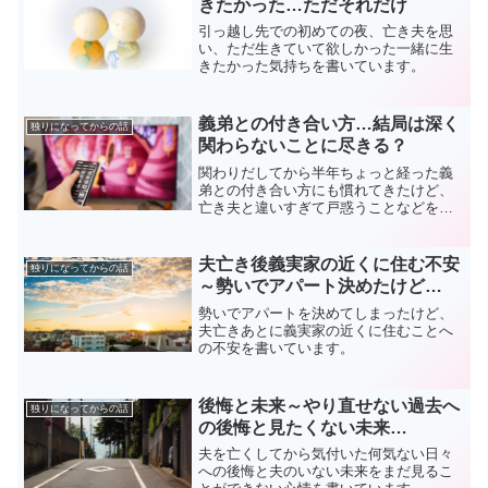
きたかった…ただそれだけ
引っ越し先での初めての夜、亡き夫を思
い、ただ生きていて欲しかった一緒に生
きたかった気持ちを書いています。
義弟との付き合い方…結局は深く
独りになってからの話
関わらないことに尽きる？
関わりだしてから半年ちょっと経った義
弟との付き合い方にも慣れてきたけど、
亡き夫と違いすぎて戸惑うことなどを綴
っています。
夫亡き後義実家の近くに住む不安
独りになってからの話
～勢いでアパート決めたけど…
勢いでアパートを決めてしまったけど、
夫亡きあとに義実家の近くに住むことへ
の不安を書いています。
後悔と未来～やり直せない過去へ
独りになってからの話
の後悔と見たくない未来…
夫を亡くしてから気付いた何気ない日々
への後悔と夫のいない未来をまだ見るこ