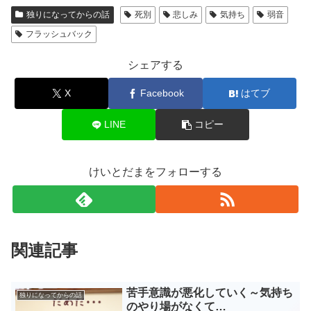
独りになってからの話
死別
悲しみ
気持ち
弱音
フラッシュバック
シェアする
X
Facebook
はてブ
LINE
コピー
けいとだまをフォローする
関連記事
苦手意識が悪化していく～気持ち
独りになってからの話
のやり場がなくて…