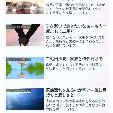
義弟の言葉で傷ついた気持ちのやり場が
なくて彼への苦手意識が悪化していくこ
とや愚痴などを綴っています。
手を繋いで歩きたいなぁ～もう一
独りになってからの話
度…もう二度と
亡くなった夫ともう一度手をつないで歩
きたい気持ちと夫の手にまつわる思い出
などを書いています。
二七日法要～家族と僧侶だけで…
独りになってからの話
僧侶に来てもらって家族だけで簡単な二
七法要をした話などを書いてます。
家族連れを見るのが辛い～羨む気
独りになってからの話
持ちと寂しさと…
夫婦やカップルや家族連れを見るのがつ
らいと感じる羨ましさや寂しさなどの胸
の内を綴っています。