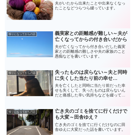
夫がいたから出来たことや出来なくなっ
たことなどつらつら綴っています。
義実家との距離感が難しい～夫が
独りになってからの話
亡くなってからの付き合いだから
夫が亡くなってから付き合いだした義実
家との距離感の難しさや夫の家族のこと
愚痴などを書いています。
失ったものは戻らない～夫と同時
独りになってからの話
に失くした当たり前の幸せ…
夫を亡くしたと同時に当たり前だった幸
せも失くして、失ったものは戻らないん
だと痛感した辛い気持ちなどを綴ってい
ます。
亡き夫のゴミを捨てに行くだけで
独りになってからの話
も大変～田舎ゆえ？
亡き夫のゴミを捨てに行くだけなのに田
舎ゆえに大変だった話を書いています。