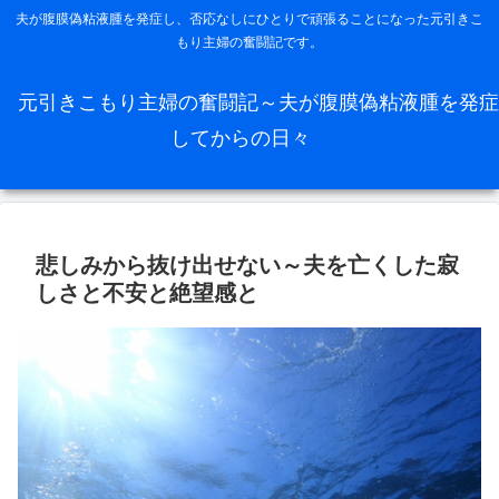
夫が腹膜偽粘液腫を発症し、否応なしにひとりで頑張ることになった元引きこ
もり主婦の奮闘記です。
元引きこもり主婦の奮闘記～夫が腹膜偽粘液腫を発症
してからの日々
悲しみから抜け出せない～夫を亡くした寂
しさと不安と絶望感と