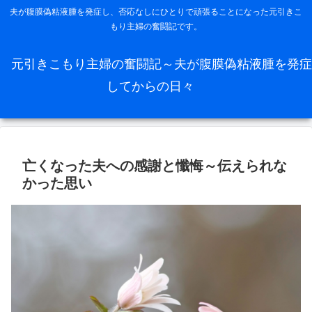
夫が腹膜偽粘液腫を発症し、否応なしにひとりで頑張ることになった元引きこ
もり主婦の奮闘記です。
元引きこもり主婦の奮闘記～夫が腹膜偽粘液腫を発症
してからの日々
亡くなった夫への感謝と懺悔～伝えられな
かった思い