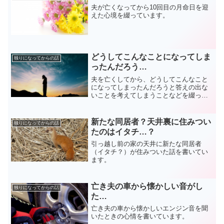
夫が亡くなってから10回目の月命日を迎
えた心境を綴っています。
どうしてこんなことになってしま
独りになってからの話
ったんだろう…
夫を亡くしてから、どうしてこんなこと
になってしまったんだろうと答えの出な
いことを考えてしまうことなどを綴って
います。
新たな同居者？天井裏に住みつい
独りになってからの話
たのはイタチ…？
引っ越し前の家の天井に新たな同居者
（イタチ？）が住みついた話を書いてい
ます。
亡き夫の車から懐かしい音がし
独りになってからの話
た…
亡き夫の車から懐かしいエンジン音を聞
いたときの心情を書いています。