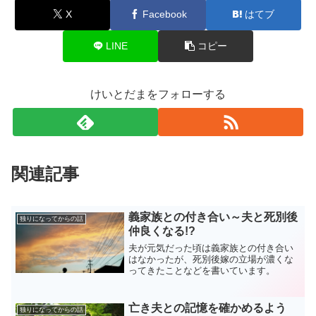
X
Facebook
はてブ
LINE
コピー
けいとだまをフォローする
関連記事
義家族との付き合い～夫と死別後
独りになってからの話
仲良くなる!?
夫が元気だった頃は義家族との付き合い
はなかったが、死別後嫁の立場が濃くな
ってきたことなどを書いています。
亡き夫との記憶を確かめるよう
独りになってからの話