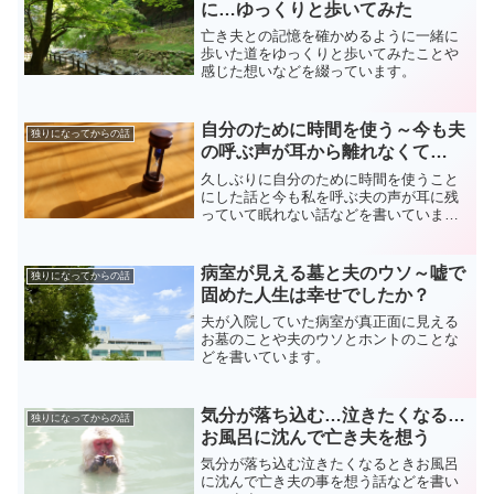
に…ゆっくりと歩いてみた
亡き夫との記憶を確かめるように一緒に
歩いた道をゆっくりと歩いてみたことや
感じた想いなどを綴っています。
自分のために時間を使う～今も夫
独りになってからの話
の呼ぶ声が耳から離れなくて…
久しぶりに自分のために時間を使うこと
にした話と今も私を呼ぶ夫の声が耳に残
っていて眠れない話などを書いていま
す。
病室が見える墓と夫のウソ～嘘で
独りになってからの話
固めた人生は幸せでしたか？
夫が入院していた病室が真正面に見える
お墓のことや夫のウソとホントのことな
どを書いています。
気分が落ち込む…泣きたくなる…
独りになってからの話
お風呂に沈んで亡き夫を想う
気分が落ち込む泣きたくなるときお風呂
に沈んで亡き夫の事を想う話などを書い