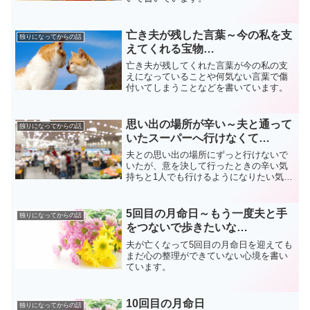
亡き夫が残した言葉～今の私を支
独りになってからの話
えてくれる宝物…
亡き夫が残してくれた言葉が今の私の支
えになっていることや何気ない言葉で傷
付いてしまうことなどを書いています。
思い出の場所が辛い～夫と通って
独りになってからの話
いたスーパーへ行けなくて…
夫との思い出の場所にずっと行けないで
いたが、意を決して行ったときの辛い気
持ちと1人でも行けるようになりたい気持
ちを書いています。
5回目の月命日～もう一度夫と手
独りになってからの話
をつないで歩きたいな…
夫が亡くなって5回目の月命日を迎えても
まだ心の整理ができていない心境を書い
ています。
10回目の月命日
独りになってからの話