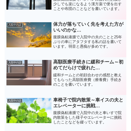
少しでも楽になるよう漢方薬で便を出す
ことや布団のことなどを書いています。
体力が落ちていく先を考えた方が
入院中の話
いいのかな…
腹膜偽粘液腫で入院中の夫のことと25年
ぶりの車にアタフタする私の話を書いて
います。弱音と愚痴が多めです。
高額医療手続きに緩和チーム～初
入院中の話
めてだらけで疲れた…
緩和チームとの初顔合わせの感想と教え
てもらった高額医療費（療養費）手続き
のことを書いています。
車椅子で院内散策～車イスの夫と
入院中の話
エレベーターに挑戦…
腹膜偽粘液腫で入院中の夫と車いすで院
内散策をした様子やエレベーターに挑戦
したことなどを綴っています。