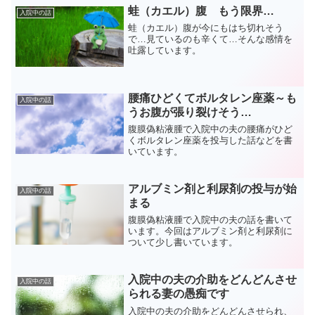
蛙（カエル）腹 もう限界…
入院中の話
蛙（カエル）腹が今にもはち切れそう
で…見ているのも辛くて…そんな感情を
吐露しています。
腰痛ひどくてボルタレン座薬～も
入院中の話
うお腹が張り裂けそう…
腹膜偽粘液腫で入院中の夫の腰痛がひど
くボルタレン座薬を投与した話などを書
いています。
アルブミン剤と利尿剤の投与が始
入院中の話
まる
腹膜偽粘液腫で入院中の夫の話を書いて
います。今回はアルブミン剤と利尿剤に
ついて少し書いています。
入院中の夫の介助をどんどんさせ
入院中の話
られる妻の愚痴です
入院中の夫の介助をどんどんさせられ、