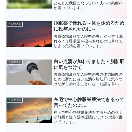
どんどん我儘になっていく夫への愚痴を
か書いています。
睡眠薬で暴れる～体を休めるため
入院中の話
に投与されたのに～
腹膜偽粘液腫で入院中の夫がぐっすり眠
れるよう睡眠薬を投与されたのに暴れて
しまった話を書いています。
白い点滴が加わりました～脂肪肝
入院中の話
に気をつけて
腹膜偽粘液腫で入院中の夫の体力回復の
ために新たに白い点滴を脂肪肝に気をつ
けながら加わることになった話を書いて
います。
在宅で中心静脈栄養法できるって
入院中の話
言ってたのに…
在宅で中心静脈栄養法をするための説明
が前回と違う話や退院にむけての話を書
いています。