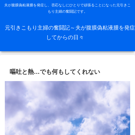
夫が腹膜偽粘液腫を発症し、否応なしにひとりで頑張ることになった元引きこ
もり主婦の奮闘記です。
元引きこもり主婦の奮闘記～夫が腹膜偽粘液腫を発症
してからの日々
嘔吐と熱…でも何もしてくれない