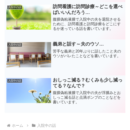
訪問看護に訪問診療～どこを選べ
入院中の話
ばいいんだろう…
腹膜偽粘液腫で入院中の夫を退院させる
ために、訪問看護と訪問診療をどこにす
るか迷っている話を書いています。
義弟と話す～夫のウソ…
入院中の話
苦手な義弟と20年ぶりに話したこと夫の
ウソがバレたことなどを書いています。
おしっこ減る？むくみも少し減っ
入院中の話
てる？なんで？
腹膜偽粘液腫で入院中の夫が浮腫みとお
しっこ減る話と点滴ポンプのことなどを
書いています。
ホーム
入院中の話