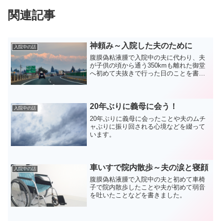
関連記事
神頼み～入院した夫のために
入院中の話
腹膜偽粘液腫で入院中の夫に代わり、夫
が子供の頃から通う350kmも離れた御堂
へ初めて夫抜きで行った日のことを書い
ています。
20年ぶりに義母に会う！
入院中の話
20年ぶりに義母に会ったことや夫のムチ
ャぶりに振り回される心境などを綴って
います。
車いすで院内散歩～夫の涙と寝顔
入院中の話
腹膜偽粘液腫で入院中の夫と初めて車椅
子で院内散歩したことや夫が初めて弱音
を吐いたことなどを書きました。