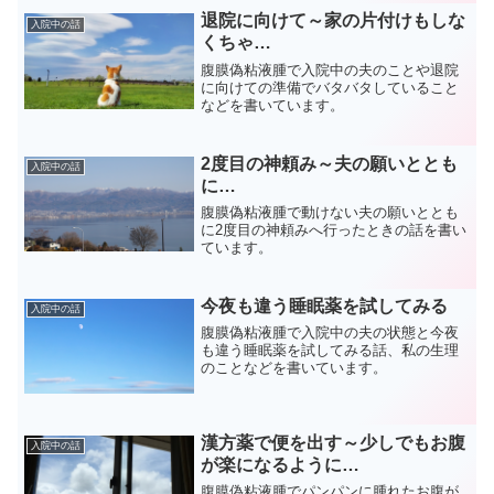
退院に向けて～家の片付けもしな
入院中の話
くちゃ…
腹膜偽粘液腫で入院中の夫のことや退院
に向けての準備でバタバタしていること
などを書いています。
2度目の神頼み～夫の願いととも
入院中の話
に…
腹膜偽粘液腫で動けない夫の願いととも
に2度目の神頼みへ行ったときの話を書い
ています。
今夜も違う睡眠薬を試してみる
入院中の話
腹膜偽粘液腫で入院中の夫の状態と今夜
も違う睡眠薬を試してみる話、私の生理
のことなどを書いています。
漢方薬で便を出す～少しでもお腹
入院中の話
が楽になるように…
腹膜偽粘液腫でパンパンに腫れたお腹が