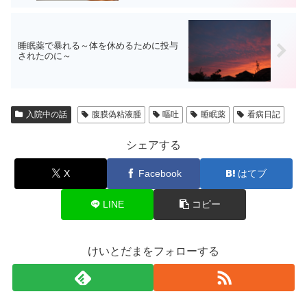
睡眠薬で暴れる～体を休めるために投与
されたのに～
入院中の話
腹膜偽粘液腫
嘔吐
睡眠薬
看病日記
シェアする
X
Facebook
はてブ
LINE
コピー
けいとだまをフォローする