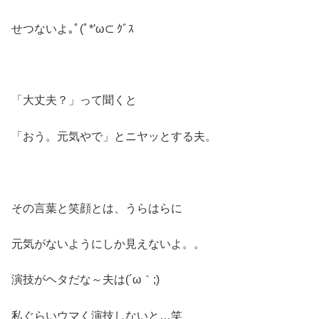
せつないよ｡ﾟ(ﾟ*′ω⊂ ｸﾞｽ
「大丈夫？」って聞くと
「おう。元気やで」とニヤッとする夫。
その言葉と笑顔とは、うらはらに
元気がないようにしか見えないよ。。
演技がヘタだな～夫は(´ω｀;)
私ぐらいウマく演技しないと…笑