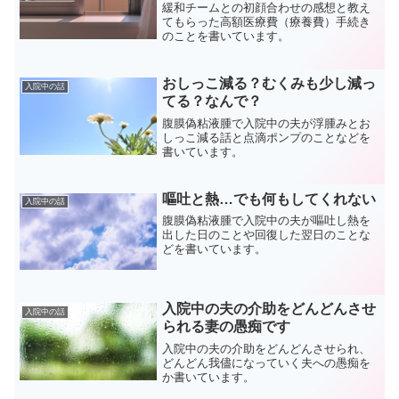
緩和チームとの初顔合わせの感想と教え
てもらった高額医療費（療養費）手続き
のことを書いています。
おしっこ減る？むくみも少し減っ
入院中の話
てる？なんで？
腹膜偽粘液腫で入院中の夫が浮腫みとお
しっこ減る話と点滴ポンプのことなどを
書いています。
嘔吐と熱…でも何もしてくれない
入院中の話
腹膜偽粘液腫で入院中の夫が嘔吐し熱を
出した日のことや回復した翌日のことな
どを書いています。
入院中の夫の介助をどんどんさせ
入院中の話
られる妻の愚痴です
入院中の夫の介助をどんどんさせられ、
どんどん我儘になっていく夫への愚痴を
か書いています。