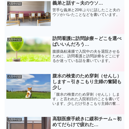
義弟と話す～夫のウソ…
入院中の話
苦手な義弟と20年ぶりに話したこと夫の
ウソがバレたことなどを書いています。
訪問看護に訪問診療～どこを選べ
入院中の話
ばいいんだろう…
腹膜偽粘液腫で入院中の夫を退院させる
ために、訪問看護と訪問診療をどこにす
るか迷っている話を書いています。
腹水の検査のため穿刺（せんし）
入院中の話
します～引きこもり主婦の奮闘も
少し
「腹水の検査のため穿刺（せんし）しま
す」と言われた入院初日のことを書いて
います。少しだけ引きこもり主婦の奮闘
も書いています。
高額医療手続きに緩和チーム～初
入院中の話
めてだらけで疲れた…