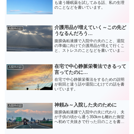
も違う睡眠薬を試してみる話、私の生理
のことなどを書いています。
介護用品が増えていく～この先ど
入院中の話
うなるんだろう…
腹膜偽粘液腫で入院中の夫のこと、退院
の準備に向けて介護用品が増えて行くこ
と、ストレスのことなどを書いていま
す。
在宅で中心静脈栄養法できるって
入院中の話
言ってたのに…
在宅で中心静脈栄養法をするための説明
が前回と違う話や退院にむけての話を書
いています。
神頼み～入院した夫のために
入院中の話
腹膜偽粘液腫で入院中の夫に代わり、夫
が子供の頃から通う350kmも離れた御堂
へ初めて夫抜きで行った日のことを書い
ています。