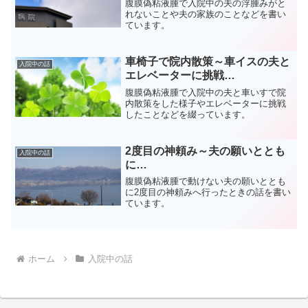
腹膜偽粘液腫で入院中の夫の浮腫みがと
れないことや夫の家族のことなどを書い
ています。
車椅子で院内散策～車イスの夫と
入院中の話
エレベーターに挑戦…
腹膜偽粘液腫で入院中の夫と車いすで院
内散策をした様子やエレベーターに挑戦
したことなどを綴っています。
2度目の神頼み～夫の願いととも
入院中の話
に…
腹膜偽粘液腫で動けない夫の願いととも
に2度目の神頼みへ行ったときの話を書い
ています。
ホーム
入院中の話