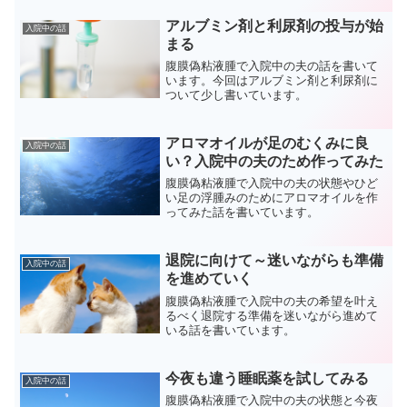
アルブミン剤と利尿剤の投与が始
入院中の話
まる
腹膜偽粘液腫で入院中の夫の話を書いて
います。今回はアルブミン剤と利尿剤に
ついて少し書いています。
アロマオイルが足のむくみに良
入院中の話
い？入院中の夫のため作ってみた
腹膜偽粘液腫で入院中の夫の状態やひど
い足の浮腫みのためにアロマオイルを作
ってみた話を書いています。
退院に向けて～迷いながらも準備
入院中の話
を進めていく
腹膜偽粘液腫で入院中の夫の希望を叶え
るべく退院する準備を迷いながら進めて
いる話を書いています。
今夜も違う睡眠薬を試してみる
入院中の話
腹膜偽粘液腫で入院中の夫の状態と今夜