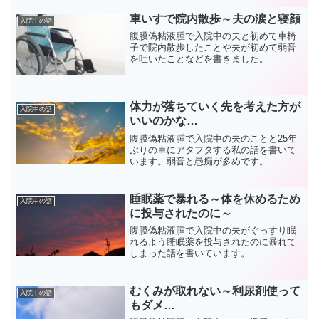
車いすで院内散歩～夫の涙と寝顔
入院中の話
腹膜偽粘液腫で入院中の夫と初めて車椅
子で院内散歩したことや夫が初めて弱音
を吐いたことなどを書きました。
体力が落ちていく先を考えた方が
入院中の話
いいのかな…
腹膜偽粘液腫で入院中の夫のことと25年
ぶりの車にアタフタする私の話を書いて
います。弱音と愚痴が多めです。
睡眠薬で暴れる～体を休めるため
入院中の話
に投与されたのに～
腹膜偽粘液腫で入院中の夫がぐっすり眠
れるよう睡眠薬を投与されたのに暴れて
しまった話を書いています。
むくみが取れない～利尿剤使って
入院中の話
もダメ…