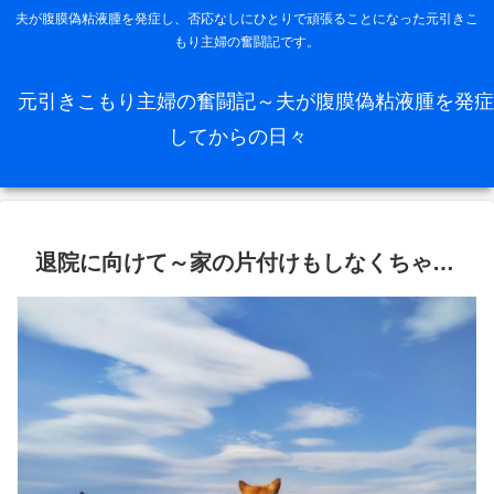
夫が腹膜偽粘液腫を発症し、否応なしにひとりで頑張ることになった元引きこ
もり主婦の奮闘記です。
元引きこもり主婦の奮闘記～夫が腹膜偽粘液腫を発症
してからの日々
退院に向けて～家の片付けもしなくちゃ…