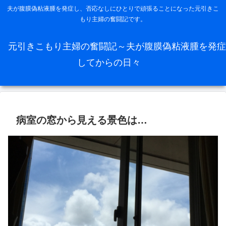
夫が腹膜偽粘液腫を発症し、否応なしにひとりで頑張ることになった元引きこ
もり主婦の奮闘記です。
元引きこもり主婦の奮闘記～夫が腹膜偽粘液腫を発症
してからの日々
病室の窓から見える景色は…