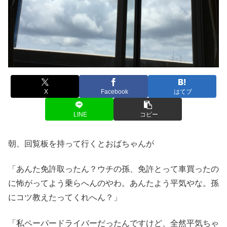
X
Facebook
はてブ
LINE
コピー
朝、回覧板を持って行くとおばちゃんが
「あんた免許取ったん？ウチの孫、免許とって車買ったの
に怖がってよう乗らへんのやわ。あんたよう平気やな。孫
にコツ教えたってくれへん？」
「私ペーパードライバーだったんですけど、全然平気ちゃ