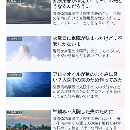
介護用品が増えていく～この先ど
入院中の話
うなるんだろう…
腹膜偽粘液腫で入院中の夫のこと、退院
の準備に向けて介護用品が増えて行くこ
と、ストレスのことなどを書いていま
す。
火曜日に退院が決まったけど…不
入院中の話
安しかないよ
退院が来週の火曜日に決まっていろいろ
な不安や愚痴などを書いています。
アロマオイルが足のむくみに良
入院中の話
い？入院中の夫のため作ってみた
腹膜偽粘液腫で入院中の夫の状態やひど
い足の浮腫みのためにアロマオイルを作
ってみた話を書いています。
神頼み～入院した夫のために
入院中の話
腹膜偽粘液腫で入院中の夫に代わり、夫
が子供の頃から通う350kmも離れた御堂
へ初めて夫抜きで行った日のことを書い