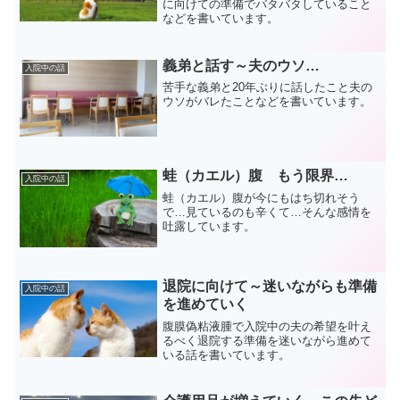
に向けての準備でバタバタしていること
などを書いています。
義弟と話す～夫のウソ…
入院中の話
苦手な義弟と20年ぶりに話したこと夫の
ウソがバレたことなどを書いています。
蛙（カエル）腹 もう限界…
入院中の話
蛙（カエル）腹が今にもはち切れそう
で…見ているのも辛くて…そんな感情を
吐露しています。
退院に向けて～迷いながらも準備
入院中の話
を進めていく
腹膜偽粘液腫で入院中の夫の希望を叶え
るべく退院する準備を迷いながら進めて
いる話を書いています。