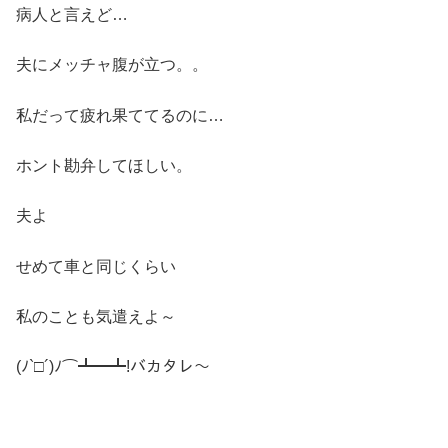
病人と言えど…
夫にメッチャ腹が立つ。。
私だって疲れ果ててるのに…
ホント勘弁してほしい。
夫よ
せめて車と同じくらい
私のことも気遣えよ～
(ﾉ`□´)ﾉ⌒┻━┻!バカタレ～