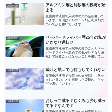
アルブミン剤と利尿剤の投与が始
入院中の話
まる
腹膜偽粘液腫で入院中の夫の話を書いて
います。今回はアルブミン剤と利尿剤に
ついて少し書いています。
ペーパードライバー歴25年の私が
入院中の話
いきなり運転!?
腹膜偽粘液腫で入院中の夫のこととペー
パードライバー歴25年の私がいきなり運
転して帰ることになったことを書いてい
ます。
嘔吐と熱…でも何もしてくれない
入院中の話
腹膜偽粘液腫で入院中の夫が嘔吐し熱を
出した日のことや回復した翌日のことな
どを書いています。
おしっこ減る？むくみも少し減っ
入院中の話
てる？なんで？
腹膜偽粘液腫で入院中の夫が浮腫みとお