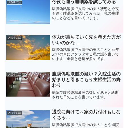
今夜も違う睡眠薬を試してみる
入院中の話
腹膜偽粘液腫で入院中の夫の状態と今夜
も違う睡眠薬を試してみる話、私の生理
のことなどを書いています。
体力が落ちていく先を考えた方が
入院中の話
いいのかな…
腹膜偽粘液腫で入院中の夫のことと25年
ぶりの車にアタフタする私の話を書いて
います。弱音と愚痴が多めです。
腹膜偽粘液腫の疑い？入院生活の
入院中の話
始まりと引きこもり主婦生活の終
わり
病院で腹膜偽粘液腫の疑いがあると診断
された日のことを書いています。
退院に向けて～家の片付けもしな
入院中の話
くちゃ…
腹膜偽粘液腫で入院中の夫のことや退院