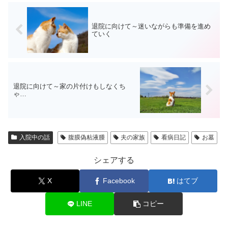
退院に向けて～迷いながらも準備を進め
ていく
退院に向けて～家の片付けもしなくち
ゃ…
入院中の話
腹膜偽粘液腫
夫の家族
看病日記
お墓
シェアする
X
Facebook
はてブ
LINE
コピー