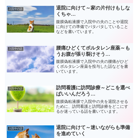
退院に向けて～家の片付けもしな
入院中の話
くちゃ…
腹膜偽粘液腫で入院中の夫のことや退院
に向けての準備でバタバタしていること
などを書いています。
腰痛ひどくてボルタレン座薬～も
入院中の話
うお腹が張り裂けそう…
腹膜偽粘液腫で入院中の夫の腰痛がひど
くボルタレン座薬を投与した話などを書
いています。
訪問看護に訪問診療～どこを選べ
入院中の話
ばいいんだろう…
腹膜偽粘液腫で入院中の夫を退院させる
ために、訪問看護と訪問診療をどこにす
るか迷っている話を書いています。
退院に向けて～迷いながらも準備
入院中の話
を進めていく