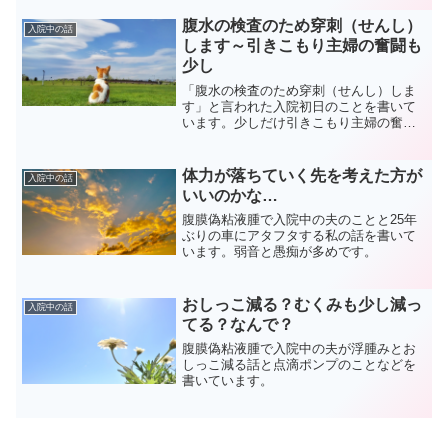
腹水の検査のため穿刺（せんし）
入院中の話
します～引きこもり主婦の奮闘も
少し
「腹水の検査のため穿刺（せんし）しま
す」と言われた入院初日のことを書いて
います。少しだけ引きこもり主婦の奮闘
も書いています。
体力が落ちていく先を考えた方が
入院中の話
いいのかな…
腹膜偽粘液腫で入院中の夫のことと25年
ぶりの車にアタフタする私の話を書いて
います。弱音と愚痴が多めです。
おしっこ減る？むくみも少し減っ
入院中の話
てる？なんで？
腹膜偽粘液腫で入院中の夫が浮腫みとお
しっこ減る話と点滴ポンプのことなどを
書いています。