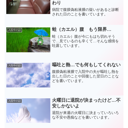
わり
病院で腹膜偽粘液腫の疑いがあると診断
された日のことを書いています。
蛙（カエル）腹 もう限界…
入院中の話
蛙（カエル）腹が今にもはち切れそう
で…見ているのも辛くて…そんな感情を
吐露しています。
嘔吐と熱…でも何もしてくれない
入院中の話
腹膜偽粘液腫で入院中の夫が嘔吐し熱を
出した日のことや回復した翌日のことな
どを書いています。
火曜日に退院が決まったけど…不
入院中の話
安しかないよ
退院が来週の火曜日に決まっていろいろ
な不安や愚痴などを書いています。