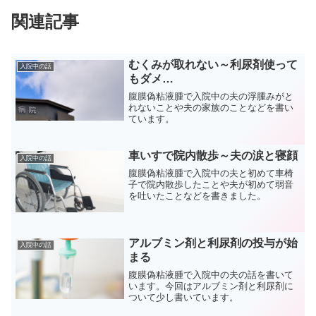
関連記事
むくみが取れない～利尿剤使って
入院中の話
もダメ…
腹膜偽粘液腫で入院中の夫の浮腫みがと
れないことや夫の家族のことなどを書い
ています。
車いすで院内散歩～夫の涙と寝顔
入院中の話
腹膜偽粘液腫で入院中の夫と初めて車椅
子で院内散歩したことや夫が初めて弱音
を吐いたことなどを書きました。
アルブミン剤と利尿剤の投与が始
入院中の話
まる
腹膜偽粘液腫で入院中の夫の話を書いて
います。今回はアルブミン剤と利尿剤に
ついて少し書いています。