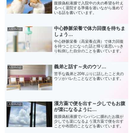
腹膜偽粘液腫で入院中の夫の希望を叶え
るべく退院する準備を迷いながら進めて
いる話を書いています。
中心静脈栄養で体力回復を待ちま
入院中の話
しょう…
中心静脈栄養（高栄養点滴）で体力回復
を待つことになった話と帰り道思いっき
り転倒した自分のことを書いています。
義弟と話す～夫のウソ…
入院中の話
苦手な義弟と20年ぶりに話したこと夫の
ウソがバレたことなどを書いています。
漢方薬で便を出す～少しでもお腹
入院中の話
が楽になるように…
腹膜偽粘液腫でパンパンに腫れたお腹が
少しでも楽になるよう漢方薬で便を出す
ことや布団のことなどを書いています。