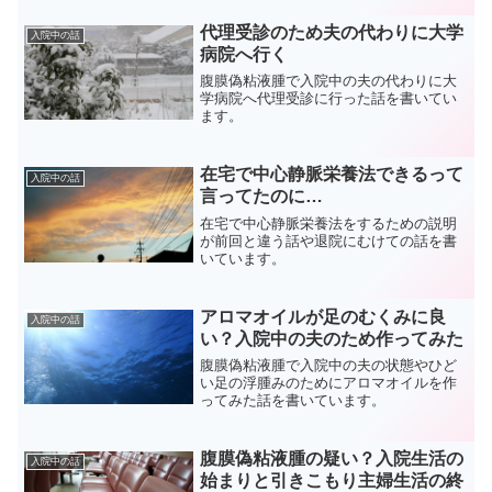
代理受診のため夫の代わりに大学
入院中の話
病院へ行く
腹膜偽粘液腫で入院中の夫の代わりに大
学病院へ代理受診に行った話を書いてい
ます。
在宅で中心静脈栄養法できるって
入院中の話
言ってたのに…
在宅で中心静脈栄養法をするための説明
が前回と違う話や退院にむけての話を書
いています。
アロマオイルが足のむくみに良
入院中の話
い？入院中の夫のため作ってみた
腹膜偽粘液腫で入院中の夫の状態やひど
い足の浮腫みのためにアロマオイルを作
ってみた話を書いています。
腹膜偽粘液腫の疑い？入院生活の
入院中の話
始まりと引きこもり主婦生活の終