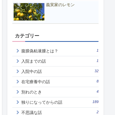
義実家のレモン
カテゴリー
1
腹膜偽粘液腫とは？
1
入院までの話
32
入院中の話
8
在宅療養中の話
4
別れのとき
189
独りになってからの話
2
不思議な話