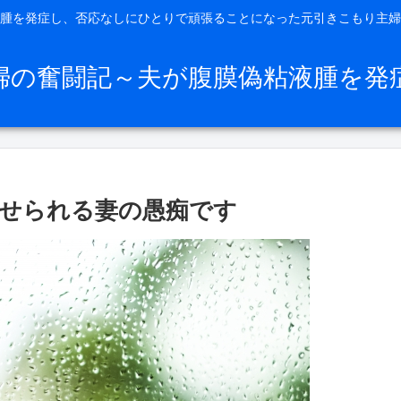
腫を発症し、否応なしにひとりで頑張ることになった元引きこもり主婦
婦の奮闘記～夫が腹膜偽粘液腫を発
せられる妻の愚痴です