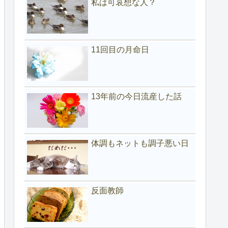
私は可哀想な人？
11回目の月命日
13年前の今日流産した話
体調もネットも調子悪い日
反面教師