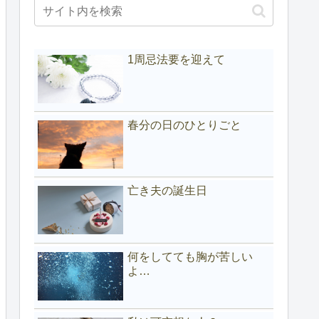
1周忌法要を迎えて
春分の日のひとりごと
亡き夫の誕生日
何をしてても胸が苦しい
よ…