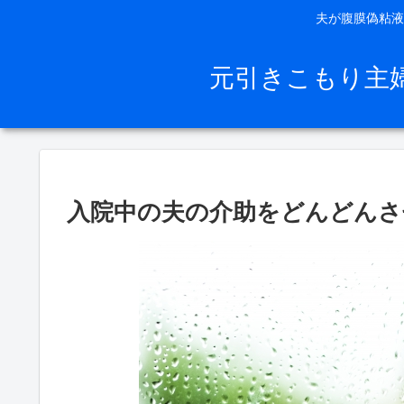
夫が腹膜偽粘液
元引きこもり主
入院中の夫の介助をどんどんさ