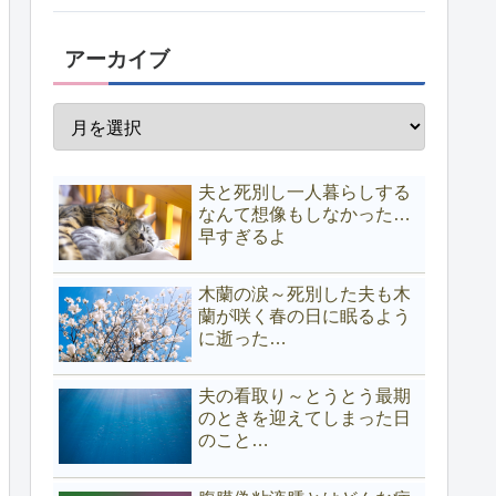
アーカイブ
夫と死別し一人暮らしする
なんて想像もしなかった…
早すぎるよ
木蘭の涙～死別した夫も木
蘭が咲く春の日に眠るよう
に逝った…
夫の看取り～とうとう最期
のときを迎えてしまった日
のこと…