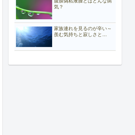
腹膜偽粘液腫とはどんな病
気？
家族連れを見るのが辛い～
羨む気持ちと寂しさと…