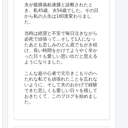
夫が腹膜偽粘液腫と診断されたと
き、私45歳、夫54歳でした。その日
から私の人生は180度変わりまし
た。
当時は絶望と不安で毎日泣きながら
必死で頑張って…そして1人になっ
たあとも悲しみのどん底でもがき続
け、長い時間をかけてようやく辛か
った日々も愛しい思い出だと思える
ようになりました。
こんな超小心者で元引きこもりのへ
たれな私でも頑張れたことを忘れな
いように、そして夫のおかげで経験
できた悲しくも愛しい日々を残して
おきたくて、このブログを始めまし
た。