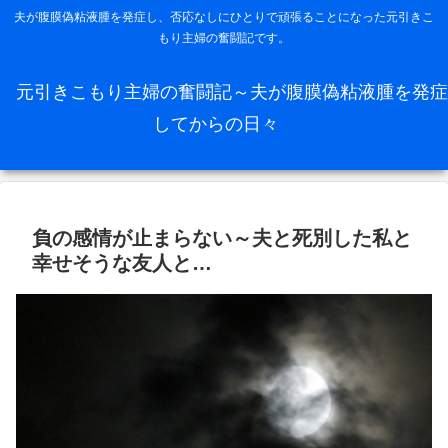
夫が腹膜偽粘液腫を発症し、否応なしにひとりで頑張ることになった元引きこ
もり主婦の奮闘記です。
元引きこもり主婦の奮闘記～夫が腹膜偽粘液腫を発症
してからの日々
負の感情が止まらない～夫と死別した私と
幸せそうな友人と…