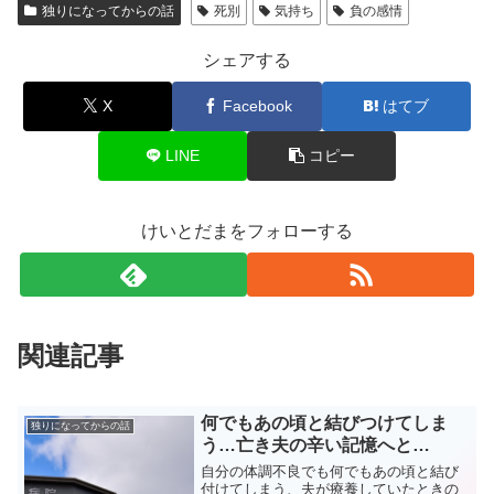
独りになってからの話
死別
気持ち
負の感情
シェアする
X
Facebook
はてブ
LINE
コピー
けいとだまをフォローする
関連記事
何でもあの頃と結びつけてしま
独りになってからの話
う…亡き夫の辛い記憶へと…
自分の体調不良でも何でもあの頃と結び
付けてしまう、夫が療養していたときの