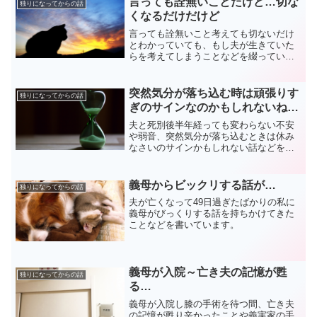
言っても詮無いことだけど…切な
独りになってからの話
くなるだけだけど
言っても詮無いこと考えても切ないだけ
とわかっていても、もし夫が生きていた
らを考えてしまうことなどを綴っていま
す。
突然気分が落ち込む時は頑張りす
独りになってからの話
ぎのサインなのかもしれないね…
夫と死別後半年経っても変わらない不安
や弱音、突然気分が落ち込むときは休み
なさいのサインかもしれない話などを綴
っています。
義母からビックリする話が…
独りになってからの話
夫が亡くなって49日過ぎたばかりの私に
義母がびっくりする話を持ちかけてきた
ことなどを書いています。
義母が入院～亡き夫の記憶が甦
独りになってからの話
る…
義母が入院し膝の手術を待つ間、亡き夫
の記憶が甦り辛かったことや義実家の手