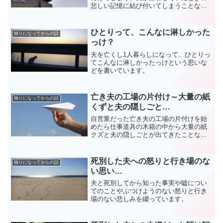
悲しい記憶に結び付いてしまうことなど
を綴っています。
ひとりって、こんなに淋しかった
独りになってからの話
っけ？
夫を亡くし1人暮らしになって、ひとりっ
てこんなに淋しかったっけという思いな
どを書いています。
亡き夫の工場の片付け～大量の紙
独りになってからの話
くずと夫の隠しごと…
自営業だった亡き夫の工場の片付けを始
めたら仕事道具の木箱の中から大量の紙
クズと夫の隠しごとが出てきたことなど
を書いています。
死別した夫への怒りと行き場のな
独りになってからの話
い思い…
夫と死別してから知った事実や嘘につい
てのことやぶつけようのない怒りと行き
場のない悲しみを綴っています。