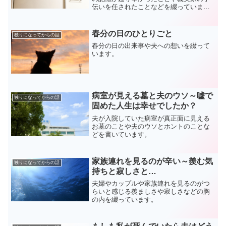
伝いを任されたことなどを綴っていま
す。
春分の日のひとりごと
独りになってからの話
春分の日の出来事や夫への想いを綴って
います。
病室が見える墓と夫のウソ～嘘で
独りになってからの話
固めた人生は幸せでしたか？
夫が入院していた病室が真正面に見える
お墓のことや夫のウソとホントのことな
どを書いています。
家族連れを見るのが辛い～羨む気
独りになってからの話
持ちと寂しさと…
夫婦やカップルや家族連れを見るのがつ
らいと感じる羨ましさや寂しさなどの胸
の内を綴っています。