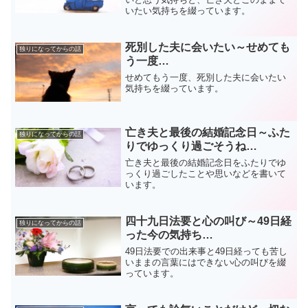
いたい気持ちを綴っています。
死別した夫に会いたい～せめても
独りになってからの話
う一度…
せめてもう一度、死別した夫に会いたい
気持ちを綴っています。
亡き夫と最後の結婚記念日～ふた
独りになってからの話
りでゆっくり過ごそうね…
亡き夫と最後の結婚記念日をふたりでゆ
っくり過ごしたことや思いなどを書いて
います。
四十九日法要と心の叫び～49日経
独りになってからの話
った今の気持ち…
49日法要での出来事と49日経っても苦し
いままの言葉にはできない心の叫びを綴
っています。