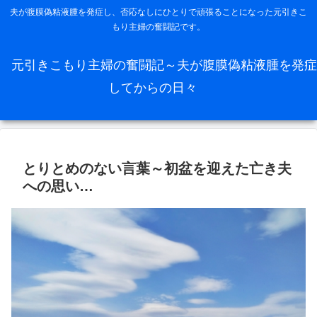
夫が腹膜偽粘液腫を発症し、否応なしにひとりで頑張ることになった元引きこ
もり主婦の奮闘記です。
元引きこもり主婦の奮闘記～夫が腹膜偽粘液腫を発症
してからの日々
とりとめのない言葉～初盆を迎えた亡き夫
への思い…