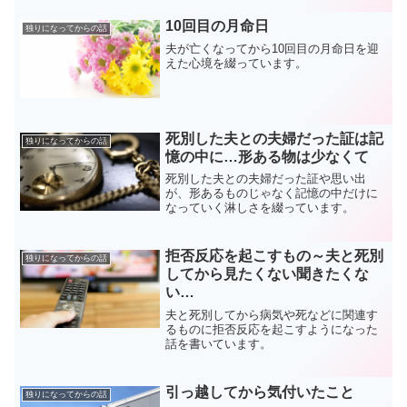
10回目の月命日
独りになってからの話
夫が亡くなってから10回目の月命日を迎
えた心境を綴っています。
死別した夫との夫婦だった証は記
独りになってからの話
憶の中に…形ある物は少なくて
死別した夫との夫婦だった証や思い出
が、形あるものじゃなく記憶の中だけに
なっていく淋しさを綴っています。
拒否反応を起こすもの～夫と死別
独りになってからの話
してから見たくない聞きたくな
い…
夫と死別してから病気や死などに関連す
るものに拒否反応を起こすようになった
話を書いています。
引っ越してから気付いたこと
独りになってからの話