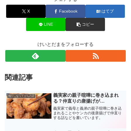
X
Facebook
はてブ
LINE
コピー
けいとだまをフォローする
関連記事
義実家の親子喧嘩に巻き込まれ
独りになってからの話
る？仲直りの唐揚げが…
義実家で義母と義弟の親子喧嘩に巻き込
まれることやケンカの後唐揚げで仲直り
する話などを書いています。