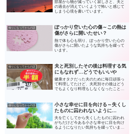
部屋から物が減っていく寂しさと、夫と
の過去が消えていくようで怖いと感じて
しまう心境を書いています。
ぽっかり空いた心の傷～この熱は
独りになってからの話
傷がさらに開いたせい？
熱で体も心も弱り、ぽっかり空いた心の
傷がさらに開いたような気持ちを綴って
います。
夫と死別したその後は料理する気
独りになってからの話
にもなれず…どうでもいいや
健康オタクだった夫のために毎日頑張っ
て料理してたけど、夫死別その後はどう
でもよくなり料理もしなくなったことな
どを書いています。
小さな幸せに目を向ける～失くし
独りになってからの話
たものに囚われないように…
夫を亡くしてから失くしたものに囚われ
がちだけど今ある小さな幸せに目を向け
るようになりたい気持ちを綴っていま
す。