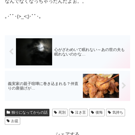
なんでなくなっちゃったんだよぉ。。
｡･ﾟﾟ･(>_<;)･ﾟﾟ･｡
心がざわめいて眠れない～あの世の夫も
眠れないのかな…
義実家の親子喧嘩に巻き込まれる？仲直
りの唐揚げが…
独りになってからの話
死別
泣き言
後悔
気持ち
お盆
シェアする