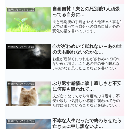
自画自賛！夫との死別後1人頑張
独りになってからの話
ってる自分に…
夫と死別後の手続きやその他諸々の事を1
人で頑張ってる自分への自画自賛と心の
変化の話を書いています。
心がざわめいて眠れない～あの世
独りになってからの話
の夫も眠れないのかな…
お盆が近付くにつれ心がざわめいて眠れ
ない夜が増え、ふとあの世の夫も眠れな
いのかなと思ったことなどを書いていま
す。
ぶり返す感情に涙｜寂しさと不安
独りになってからの話
に何度も襲われて…
夫が亡くなってから何度もぶり返す、不
安や寂しい気持ちや感情に襲われてその
たびに涙していることなどを綴っていま
す。
不幸な人生だったで終わらせたら
独りになってからの話
亡き夫に申し訳ないよ…