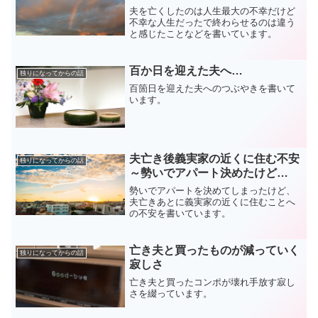
夫を亡くしたのは人生最大の不幸だけど
不幸な人生だったで終わらせるのは違う
と感じたことなどを書いています。
百か日を迎えた夫へ…
独りになってからの話
百箇日を迎えた夫へのつぶやきを書いて
います。
夫亡き後義実家の近くに住む不安
独りになってからの話
～勢いでアパート決めたけど…
勢いでアパートを決めてしまったけど、
夫亡きあとに義実家の近くに住むことへ
の不安を書いています。
亡き夫と買ったものが減っていく
独りになってからの話
寂しさ
亡き夫と買ったコンポが壊れ手放す寂し
さを綴っています。