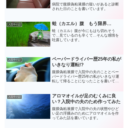
病院で腹膜偽粘液腫の疑いがあると診断
された日のことを書いています。
蛙（カエル）腹 もう限界…
入院中の話
蛙（カエル）腹が今にもはち切れそう
で…見ているのも辛くて…そんな感情を
吐露しています。
ペーパードライバー歴25年の私が
入院中の話
いきなり運転!?
腹膜偽粘液腫で入院中の夫のこととペー
パードライバー歴25年の私がいきなり運
転して帰ることになったことを書いてい
ます。
アロマオイルが足のむくみに良
入院中の話
い？入院中の夫のため作ってみた
腹膜偽粘液腫で入院中の夫の状態やひど
い足の浮腫みのためにアロマオイルを作
ってみた話を書いています。