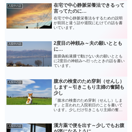
在宅で中心静脈栄養法できるって
入院中の話
言ってたのに…
在宅で中心静脈栄養法をするための説明
が前回と違う話や退院にむけての話を書
いています。
2度目の神頼み～夫の願いととも
入院中の話
に…
腹膜偽粘液腫で動けない夫の願いととも
に2度目の神頼みへ行ったときの話を書い
ています。
腹水の検査のため穿刺（せんし）
入院中の話
します～引きこもり主婦の奮闘も
少し
「腹水の検査のため穿刺（せんし）しま
す」と言われた入院初日のことを書いて
います。少しだけ引きこもり主婦の奮闘
も書いています。
漢方薬で便を出す～少しでもお腹
入院中の話
が楽になるように…