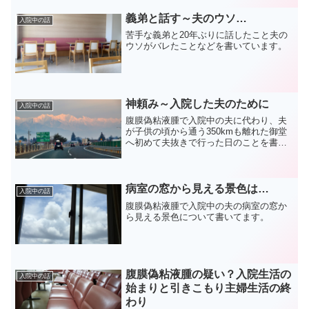
義弟と話す～夫のウソ…
入院中の話
苦手な義弟と20年ぶりに話したこと夫の
ウソがバレたことなどを書いています。
神頼み～入院した夫のために
入院中の話
腹膜偽粘液腫で入院中の夫に代わり、夫
が子供の頃から通う350kmも離れた御堂
へ初めて夫抜きで行った日のことを書い
ています。
病室の窓から見える景色は…
入院中の話
腹膜偽粘液腫で入院中の夫の病室の窓か
ら見える景色について書いてます。
腹膜偽粘液腫の疑い？入院生活の
入院中の話
始まりと引きこもり主婦生活の終
わり