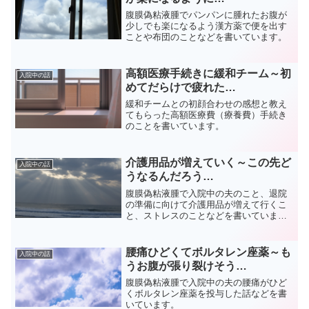
腹膜偽粘液腫でパンパンに腫れたお腹が
少しでも楽になるよう漢方薬で便を出す
ことや布団のことなどを書いています。
高額医療手続きに緩和チーム～初
入院中の話
めてだらけで疲れた…
緩和チームとの初顔合わせの感想と教え
てもらった高額医療費（療養費）手続き
のことを書いています。
介護用品が増えていく～この先ど
入院中の話
うなるんだろう…
腹膜偽粘液腫で入院中の夫のこと、退院
の準備に向けて介護用品が増えて行くこ
と、ストレスのことなどを書いていま
す。
腰痛ひどくてボルタレン座薬～も
入院中の話
うお腹が張り裂けそう…
腹膜偽粘液腫で入院中の夫の腰痛がひど
くボルタレン座薬を投与した話などを書
いています。