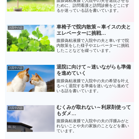
腹膜偽粘液腫で入院中の夫を退院させる
ために、訪問看護と訪問診療をどこにす
るか迷っている話を書いています。
車椅子で院内散策～車イスの夫と
入院中の話
エレベーターに挑戦…
腹膜偽粘液腫で入院中の夫と車いすで院
内散策をした様子やエレベーターに挑戦
したことなどを綴っています。
退院に向けて～迷いながらも準備
入院中の話
を進めていく
腹膜偽粘液腫で入院中の夫の希望を叶え
るべく退院する準備を迷いながら進めて
いる話を書いています。
むくみが取れない～利尿剤使って
入院中の話
もダメ…
腹膜偽粘液腫で入院中の夫の浮腫みがと
れないことや夫の家族のことなどを書い
ています。