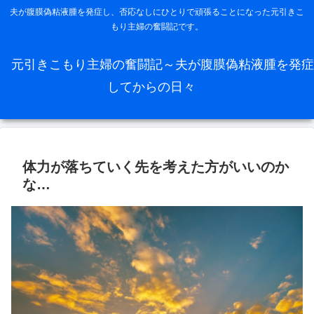
夫が腹膜偽粘液腫を発症し、否応なしにひとりで頑張ることになった元引きこ
もり主婦の奮闘記です。
元引きこもり主婦の奮闘記～夫が腹膜偽粘液腫を発症
してからの日々
体力が落ちていく先を考えた方がいいのか
な…