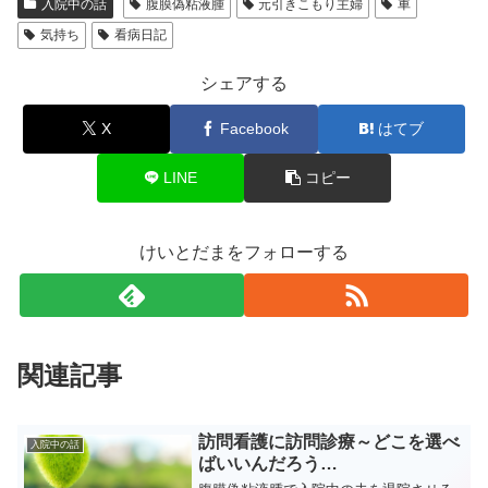
入院中の話
腹膜偽粘液腫
元引きこもり主婦
車
気持ち
看病日記
シェアする
X
Facebook
はてブ
LINE
コピー
けいとだまをフォローする
関連記事
訪問看護に訪問診療～どこを選べ
入院中の話
ばいいんだろう…