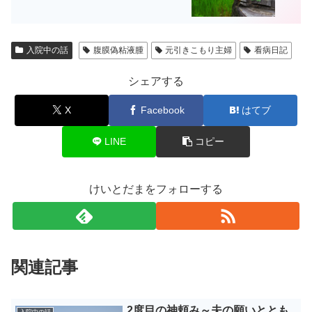
入院中の話
腹膜偽粘液腫
元引きこもり主婦
看病日記
シェアする
X
Facebook
はてブ
LINE
コピー
けいとだまをフォローする
関連記事
2度目の神頼み～夫の願いととも
入院中の話