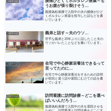
腰痛ひどくてボルタレン座薬～も
入院中の話
うお腹が張り裂けそう…
腹膜偽粘液腫で入院中の夫の腰痛がひど
くボルタレン座薬を投与した話などを書
いています。
義弟と話す～夫のウソ…
入院中の話
苦手な義弟と20年ぶりに話したこと夫の
ウソがバレたことなどを書いています。
在宅で中心静脈栄養法できるって
入院中の話
言ってたのに…
在宅で中心静脈栄養法をするための説明
が前回と違う話や退院にむけての話を書
いています。
訪問看護に訪問診療～どこを選べ
入院中の話
ばいいんだろう…
腹膜偽粘液腫で入院中の夫を退院させる
ために、訪問看護と訪問診療をどこにす