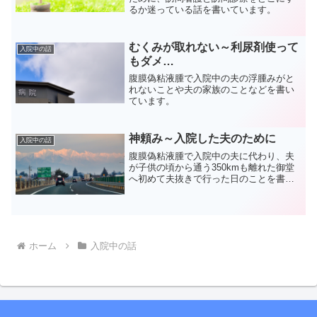
るか迷っている話を書いています。
むくみが取れない～利尿剤使って
入院中の話
もダメ…
腹膜偽粘液腫で入院中の夫の浮腫みがと
れないことや夫の家族のことなどを書い
ています。
神頼み～入院した夫のために
入院中の話
腹膜偽粘液腫で入院中の夫に代わり、夫
が子供の頃から通う350kmも離れた御堂
へ初めて夫抜きで行った日のことを書い
ています。
ホーム
入院中の話