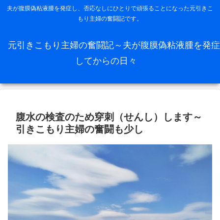
夫が腹膜偽粘液腫を発症し、否応なしにひとりで頑張ることになった元引きこ
もり主婦の奮闘記です。
元引きこもり主婦の奮闘記～夫が腹膜偽粘液腫を発症
してからの日々
腹水の検査のため穿刺（せんし）します～
引きこもり主婦の奮闘も少し