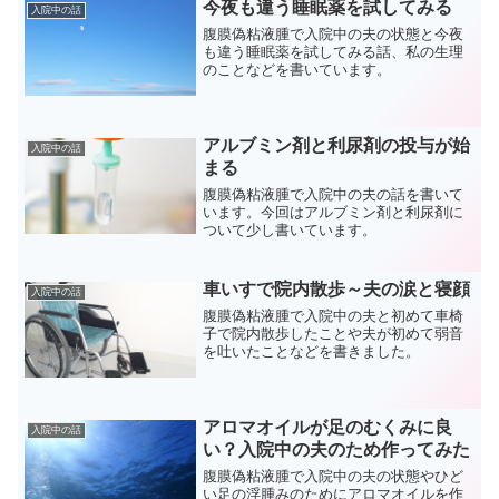
今夜も違う睡眠薬を試してみる
入院中の話
腹膜偽粘液腫で入院中の夫の状態と今夜
も違う睡眠薬を試してみる話、私の生理
のことなどを書いています。
アルブミン剤と利尿剤の投与が始
入院中の話
まる
腹膜偽粘液腫で入院中の夫の話を書いて
います。今回はアルブミン剤と利尿剤に
ついて少し書いています。
車いすで院内散歩～夫の涙と寝顔
入院中の話
腹膜偽粘液腫で入院中の夫と初めて車椅
子で院内散歩したことや夫が初めて弱音
を吐いたことなどを書きました。
アロマオイルが足のむくみに良
入院中の話
い？入院中の夫のため作ってみた
腹膜偽粘液腫で入院中の夫の状態やひど
い足の浮腫みのためにアロマオイルを作