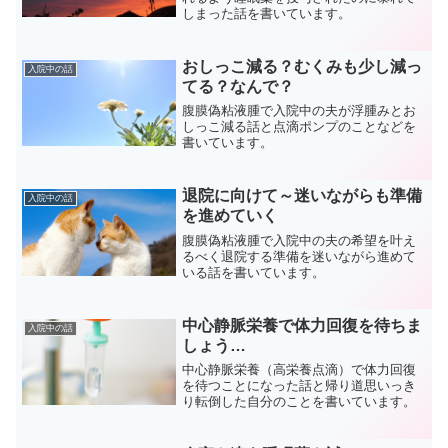
しまった話を書いています。
おしっこ減る？むくみも少し減っ
入院中の話
てる？なんで？
腹膜偽粘液腫で入院中の夫が浮腫みとお
しっこ減る話と点滴ポンプのことなどを
書いています。
退院に向けて～迷いながらも準備
入院中の話
を進めていく
腹膜偽粘液腫で入院中の夫の希望を叶え
るべく退院する準備を迷いながら進めて
いる話を書いています。
中心静脈栄養で体力回復を待ちま
入院中の話
しょう…
中心静脈栄養（高栄養点滴）で体力回復
を待つことになった話と帰り道思いっき
り転倒した自分のことを書いています。