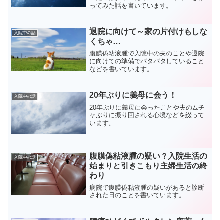
ってみた話を書いています。
退院に向けて～家の片付けもしな
入院中の話
くちゃ…
腹膜偽粘液腫で入院中の夫のことや退院
に向けての準備でバタバタしていること
などを書いています。
20年ぶりに義母に会う！
入院中の話
20年ぶりに義母に会ったことや夫のムチ
ャぶりに振り回される心境などを綴って
います。
腹膜偽粘液腫の疑い？入院生活の
入院中の話
始まりと引きこもり主婦生活の終
わり
病院で腹膜偽粘液腫の疑いがあると診断
された日のことを書いています。