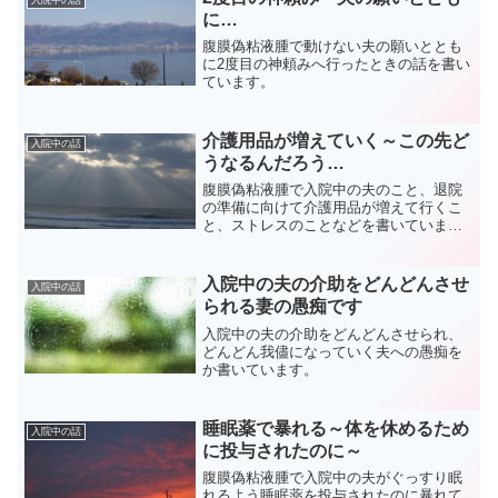
に…
腹膜偽粘液腫で動けない夫の願いととも
に2度目の神頼みへ行ったときの話を書い
ています。
介護用品が増えていく～この先ど
入院中の話
うなるんだろう…
腹膜偽粘液腫で入院中の夫のこと、退院
の準備に向けて介護用品が増えて行くこ
と、ストレスのことなどを書いていま
す。
入院中の夫の介助をどんどんさせ
入院中の話
られる妻の愚痴です
入院中の夫の介助をどんどんさせられ、
どんどん我儘になっていく夫への愚痴を
か書いています。
睡眠薬で暴れる～体を休めるため
入院中の話
に投与されたのに～
腹膜偽粘液腫で入院中の夫がぐっすり眠
れるよう睡眠薬を投与されたのに暴れて