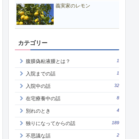
義実家のレモン
カテゴリー
1
腹膜偽粘液腫とは？
1
入院までの話
32
入院中の話
8
在宅療養中の話
4
別れのとき
189
独りになってからの話
2
不思議な話