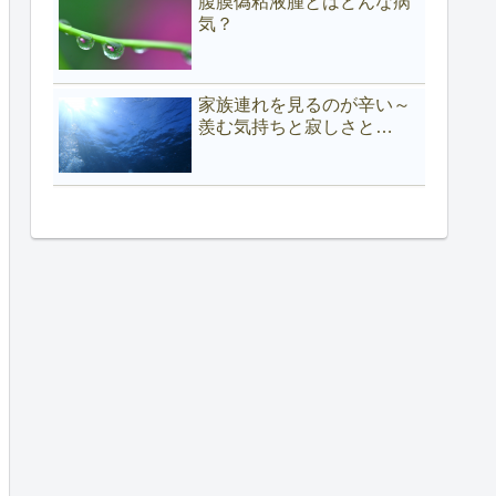
腹膜偽粘液腫とはどんな病
気？
家族連れを見るのが辛い～
羨む気持ちと寂しさと…