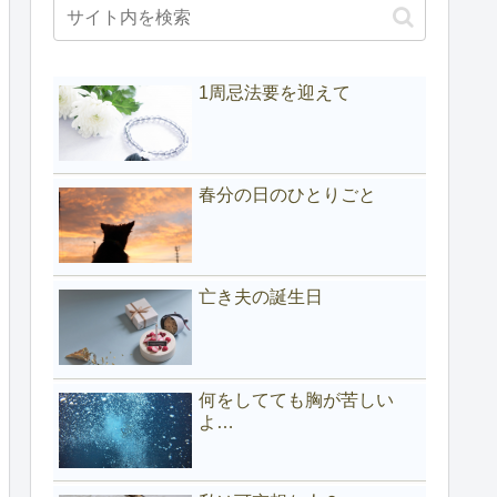
1周忌法要を迎えて
春分の日のひとりごと
亡き夫の誕生日
何をしてても胸が苦しい
よ…