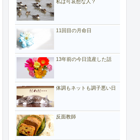
私は可哀想な人？
11回目の月命日
13年前の今日流産した話
体調もネットも調子悪い日
反面教師