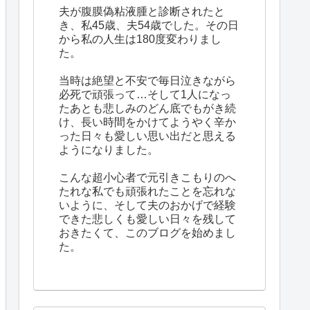
夫が腹膜偽粘液腫と診断されたと
き、私45歳、夫54歳でした。その日
から私の人生は180度変わりまし
た。
当時は絶望と不安で毎日泣きながら
必死で頑張って…そして1人になっ
たあとも悲しみのどん底でもがき続
け、長い時間をかけてようやく辛か
った日々も愛しい思い出だと思える
ようになりました。
こんな超小心者で元引きこもりのへ
たれな私でも頑張れたことを忘れな
いように、そして夫のおかげで経験
できた悲しくも愛しい日々を残して
おきたくて、このブログを始めまし
た。