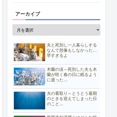
アーカイブ
夫と死別し一人暮らしする
なんて想像もしなかった…
早すぎるよ
木蘭の涙～死別した夫も木
蘭が咲く春の日に眠るよう
に逝った…
夫の看取り～とうとう最期
のときを迎えてしまった日
のこと…