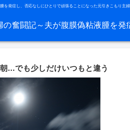
腫を発症し、否応なしにひとりで頑張ることになった元引きこもり主婦
婦の奮闘記～夫が腹膜偽粘液腫を発
朝…でも少しだけいつもと違う