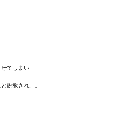
らせてしまい
んと説教され。。