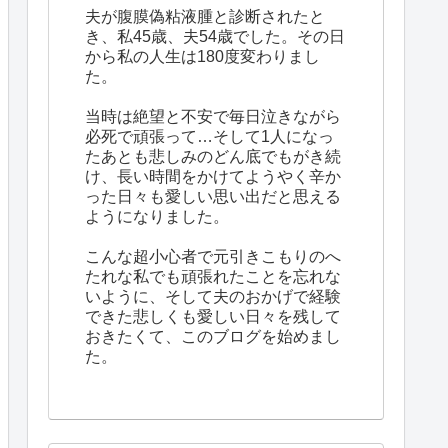
夫が腹膜偽粘液腫と診断されたと
き、私45歳、夫54歳でした。その日
から私の人生は180度変わりまし
た。
当時は絶望と不安で毎日泣きながら
必死で頑張って…そして1人になっ
たあとも悲しみのどん底でもがき続
け、長い時間をかけてようやく辛か
った日々も愛しい思い出だと思える
ようになりました。
こんな超小心者で元引きこもりのへ
たれな私でも頑張れたことを忘れな
いように、そして夫のおかげで経験
できた悲しくも愛しい日々を残して
おきたくて、このブログを始めまし
た。