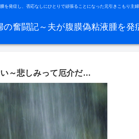
腫を発症し、否応なしにひとりで頑張ることになった元引きこもり主婦
婦の奮闘記～夫が腹膜偽粘液腫を発
い～悲しみって厄介だ…