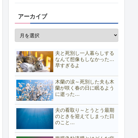
アーカイブ
夫と死別し一人暮らしする
なんて想像もしなかった…
早すぎるよ
木蘭の涙～死別した夫も木
蘭が咲く春の日に眠るよう
に逝った…
夫の看取り～とうとう最期
のときを迎えてしまった日
のこと…