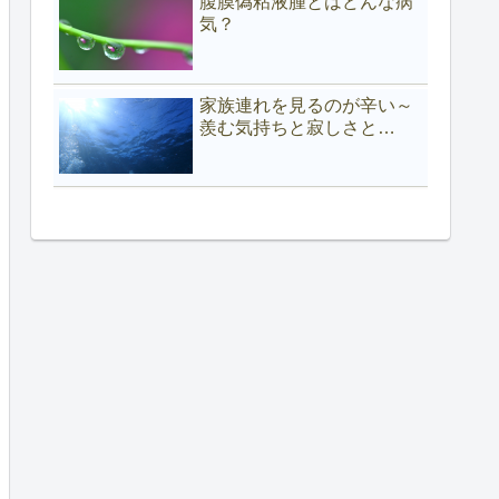
腹膜偽粘液腫とはどんな病
気？
家族連れを見るのが辛い～
羨む気持ちと寂しさと…