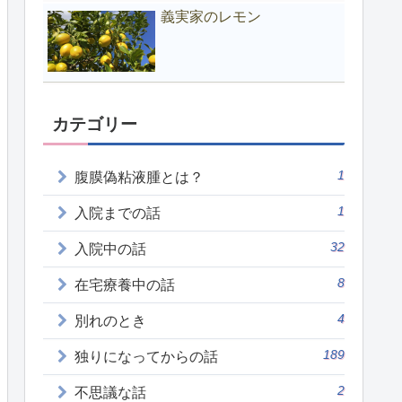
義実家のレモン
カテゴリー
1
腹膜偽粘液腫とは？
1
入院までの話
32
入院中の話
8
在宅療養中の話
4
別れのとき
189
独りになってからの話
2
不思議な話