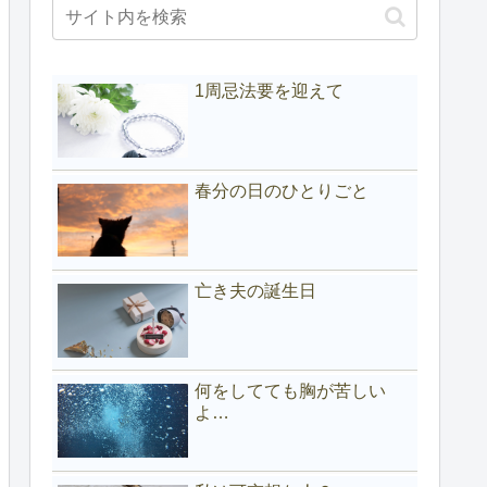
1周忌法要を迎えて
春分の日のひとりごと
亡き夫の誕生日
何をしてても胸が苦しい
よ…