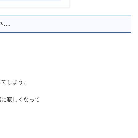
い…
じてしまう。
屋に寂しくなって