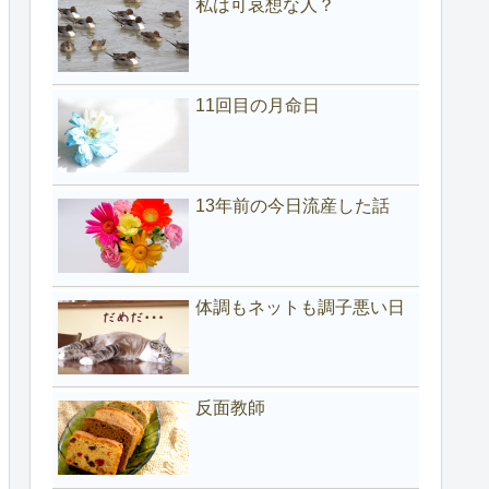
私は可哀想な人？
11回目の月命日
13年前の今日流産した話
体調もネットも調子悪い日
反面教師