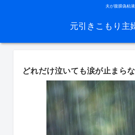
夫が腹膜偽粘液
元引きこもり主
どれだけ泣いても涙が止まらな