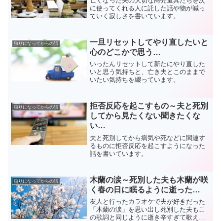
亡くなった夫の大切な商売道具たちを次
に使ってくれる人に託した話や物が減っ
ていく寂しさを書いています。
一旦リセットしてやり直したいと
独りになってからの話
心のどこかで思う…
いったんリセットして新たにやり直した
いと思う気持ちと、亡き夫とこのままで
いたい気持ちを綴っています。
拒否反応を起こすもの～夫と死別
独りになってからの話
してから見たくない聞きたくな
い…
夫と死別してから病気や死などに関連す
るものに拒否反応を起こすようになった
話を書いています。
木蘭の涙～死別した夫も木蘭が咲
独りになってからの話
く春の日に眠るように逝った…
友人と行ったカラオケで夫が好きだった
「木蘭の涙」を思い出し死別した夫もこ
の歌詞と同じように逝き辛すぎて歌えな