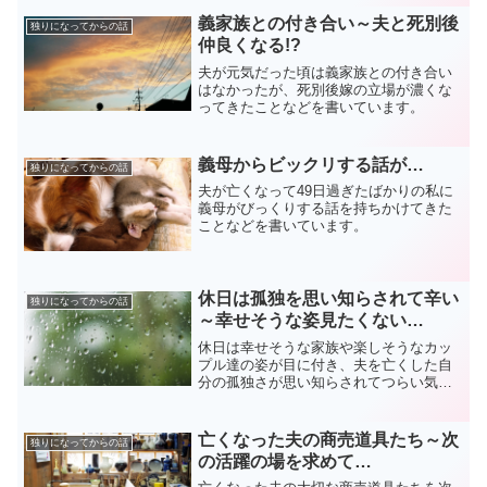
義家族との付き合い～夫と死別後
独りになってからの話
仲良くなる!?
夫が元気だった頃は義家族との付き合い
はなかったが、死別後嫁の立場が濃くな
ってきたことなどを書いています。
義母からビックリする話が…
独りになってからの話
夫が亡くなって49日過ぎたばかりの私に
義母がびっくりする話を持ちかけてきた
ことなどを書いています。
休日は孤独を思い知らされて辛い
独りになってからの話
～幸せそうな姿見たくない…
休日は幸せそうな家族や楽しそうなカッ
プル達の姿が目に付き、夫を亡くした自
分の孤独さが思い知らされてつらい気持
ちを綴っています。
亡くなった夫の商売道具たち～次
独りになってからの話
の活躍の場を求めて…