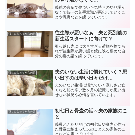
義弟の言葉で傷ついた気持ちのやり場が
なくて彼への苦手意識が悪化していくこ
とや愚痴などを綴っています。
往生際が悪いなぁ…夫と死別後の
独りになってからの話
新生活スタートに向けて？
引っ越し先には大きすぎる荷物を捨てら
れず往生際が悪い話と鏡に映る惨めな自
分の姿の話を綴っています。
夫のいない生活に慣れていく？思
独りになってからの話
い出すのは辛い日々だけ…
夫のいない生活に慣れていく寂しさと亡
くなる前の辛い数ヶ月の記憶しか思い出
せない状況や心情を書いています。
初七日と骨壷の話～夫の家族のこ
独りになってからの話
と
義母とふたりだけの初七日や身内が作っ
た骨壷に納まった夫のこと夫の家族のこ
となどを書いています。