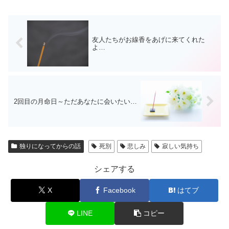
友人たちがお線香をあげに来てくれた
よ…
2回目の月命日～ただあなたに会いたい…
独りになってからの話
死別
悲しみ
寂しい気持ち
シェアする
X
Facebook
はてブ
LINE
コピー