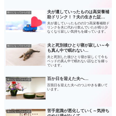
かったことなどを書いています。
夫が遺していったものは高栄養補
独りになってからの話
助ドリンク！？夫の生きた証…
夫が遺していったものの1つ高栄養補助ド
リンクを夫に代わり飲んでいたが残り少
なくなり寂しい気持ちを綴っています。
夫と死別後ひとり寝が寂しい～今
独りになってからの話
も真ん中で眠れない…
夫と死別した後ひとり寝が寂しくて今も
ベッドの真ん中で眠れない話などを綴っ
ています。
百か日を迎えた夫へ…
独りになってからの話
百箇日を迎えた夫へのつぶやきを書いて
います。
苦手意識が悪化していく～気持ち
独りになってからの話
のやり場がなくて…