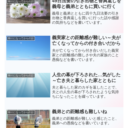
49日法要の引き出物と香典返しを
独りになってからの話
義母と義弟とともに買いに行く
義母と義弟とともに四十九日法要の引き
出物と香典返しを買いに行った話や感謝
の気持ちなどを書いています。
義実家との距離感が難しい～夫が
独りになってからの話
亡くなってからの付き合いだから
夫が亡くなってから付き合いだした義実
家との距離感の難しさや夫の家族のこと
愚痴などを書いています。
人生の幕が下ろされた…気がした
独りになってからの話
～亡き夫と暮らした家とともに
夫と暮らした家のカギを返したことで、
夫との人生の幕が下ろされたような気持
ちになったことを綴っています。
義弟との距離感も難しいね
独りになってからの話
義弟との距離感が難しいと感じたこと、
義弟への愚痴などを書いています。