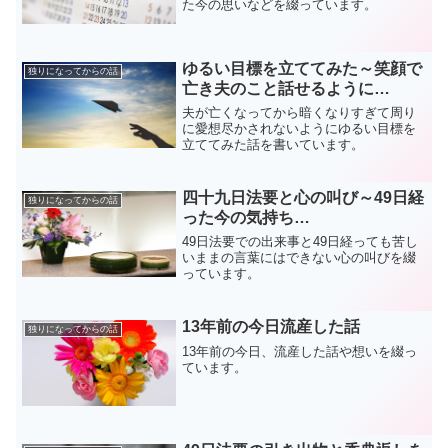
た今の思いなどを綴っています。
ゆるい目標を立ててみた～笑顔で
独りになってからの話
亡き夫のこと話せるように…
夫が亡くなってから暗くなりすぎて周り
に愛想尽かされないようにゆるい目標を
立ててみた話を書いています。
四十九日法要と心の叫び～49日経
独りになってからの話
った今の気持ち…
49日法要での出来事と49日経っても苦し
いままの言葉にはできない心の叫びを綴
っています。
13年前の今日流産した話
独りになってからの話
13年前の今日、流産した話や想いを綴っ
ています。