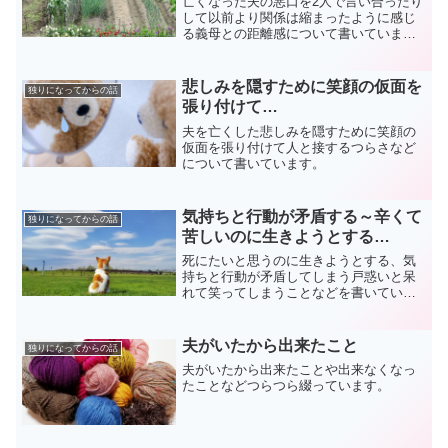
亡くなった夫の悪口を2人で言い合ったり
して以前より関係は縮まったように感じ
る義母との距離感について書いていま
す。
悲しみを隠すために笑顔の仮面を
独りになってからの話
張り付けて…
夫を亡くした悲しみを隠すために笑顔の
仮面を張り付けて人と接するつらさなど
について書いています。
気持ちと行動が矛盾する～辛くて
独りになってからの話
苦しいのに生きようとする…
死にたいと思うのに生きようとする、気
持ちと行動が矛盾してしまう戸惑いと呆
れて笑ってしまうことなどを書いていま
す。
夫がいたから出来たこと
独りになってからの話
夫がいたから出来たことや出来なくなっ
たことなどつらつら綴っています。