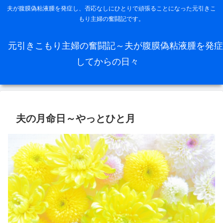
夫が腹膜偽粘液腫を発症し、否応なしにひとりで頑張ることになった元引きこ
もり主婦の奮闘記です。
元引きこもり主婦の奮闘記～夫が腹膜偽粘液腫を発症
してからの日々
夫の月命日～やっとひと月