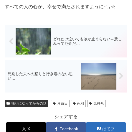
すべての人の心が、幸せで満たされますように･:,｡☆
どれだけ泣いても涙が止まらない～悲し
みって厄介だ…
死別した夫への怒りと行き場のない思
い…
独りになってからの話
月命日
死別
気持ち
シェアする
X
Facebook
はてブ