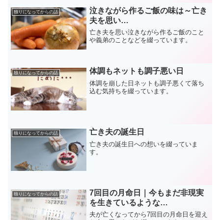
泣きながら作るご飯の味は～亡き
独りになってからの話
夫を思い…
亡き夫を思い泣きながら作るご飯のこと
や義弟のことなどを綴っています。
体調もネットも調子悪い日
独りになってからの話
体調を崩した日ネットも調子悪くて落ち
込む気持ちを綴っています。
亡き夫の誕生日
独りになってからの話
亡き夫の誕生日への想いを綴っていま
す。
7回目の月命日｜今もまだ非現実
独りになってからの話
を生きているような…
夫が亡くなってから7回目の月命日を迎え